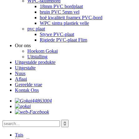
WPC-skuimbord
18mm PVC bordplaat
bruin PVC 5mm vel
hoë kwaliteit foamex PVC-bord
WPC sintra plastiek velle
pvc plaat
Stywe PVC-plaat
Rigiede PVC-plaat Flim
Oor ons
Hoekom Gokai
Uitstalling
Uitgestalde produkte
Uitgestalte
Nuus
Aflaai
Gereelde vrae
Kontak Ons
Tuis