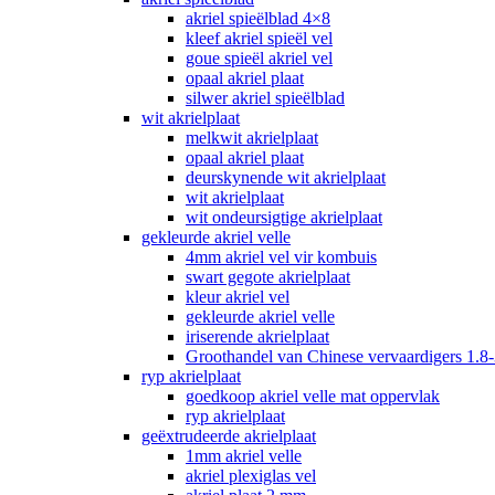
akriel spieëlblad 4×8
kleef akriel spieël vel
goue spieël akriel vel
opaal akriel plaat
silwer akriel spieëlblad
wit akrielplaat
melkwit akrielplaat
opaal akriel plaat
deurskynende wit akrielplaat
wit akrielplaat
wit ondeursigtige akrielplaat
gekleurde akriel velle
4mm akriel vel vir kombuis
swart gegote akrielplaat
kleur akriel vel
gekleurde akriel velle
iriserende akrielplaat
Groothandel van Chinese vervaardigers 1.8-
ryp akrielplaat
goedkoop akriel velle mat oppervlak
ryp akrielplaat
geëxtrudeerde akrielplaat
1mm akriel velle
akriel plexiglas vel