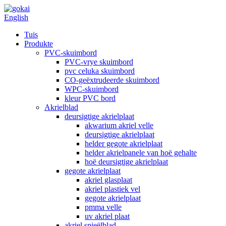
English
Tuis
Produkte
PVC-skuimbord
PVC-vrye skuimbord
pvc celuka skuimbord
CO-geëxtrudeerde skuimbord
WPC-skuimbord
kleur PVC bord
Akrielblad
deursigtige akrielplaat
akwarium akriel velle
deursigtige akrielplaat
helder gegote akrielplaat
helder akrielpanele van hoë gehalte
hoë deursigtige akrielplaat
gegote akrielplaat
akriel glasplaat
akriel plastiek vel
gegote akrielplaat
pmma velle
uv akriel plaat
akriel spieëlblad