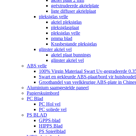
akriel plaat 2 mm
geëxtrudeerde akrielplate
ligte diffuser akrielplaat
pleksiglas velle
akriel pleksiglas
pleksiglasplaat
pleksiglas velle
pmma blad
Krasbestande pleksiglas
glinster akriel vel
akriel plaat bunnings
glinster akriel vel
ABS velle
100% Virgin Materiaal Swart Uv-gegradeerde 0.3
Swart en gekleurde ABS-plaat/bord vir huishoudeli
Groothandel van veelkleurige ABS-plate in Chines
Aluminium saamgestelde paneel
Papierskuimbord
PC Blad
PC Hol vel
PC soliede vel
PS BLAD
GPPS-blad
HIPPS Blad
PS Spieëlblad