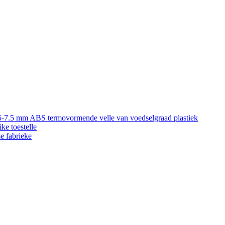
5-7.5 mm ABS termovormende velle van voedselgraad plastiek
ke toestelle
e fabrieke