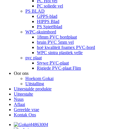
PC Hol vel
PC soliede vel
PS BLAD
GPPS-blad
HIPPS Blad
PS Spieëlblad
WPC-skuimbord
18mm PVC bordplaat
bruin PVC 5mm vel
hoë kwaliteit foamex PVC-bord
WPC sintra plastiek velle
pvc plaat
Stywe PVC-plaat
Rigiede PVC-plaat Flim
Oor ons
Hoekom Gokai
Uitstalling
Uitgestalde produkte
Uitgestalte
Nuus
Aflaai
Gereelde vrae
Kontak Ons