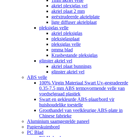
1mm akriel velle
akriel plexiglas vel
akriel plaat 2 mm
geëxtrudeerde akrielplate
ligte diffuser akrielplaat
pleksiglas velle
akriel pleksiglas
pleksiglasplaat
pleksiglas velle
pmma blad
Krasbestande pleksiglas
glinster akriel vel
akriel plaat bunnings
glinster akriel vel
ABS velle
100% Virgin Materiaal Swart Uv-gegradeerde
0.35-7.5 mm ABS termovormende velle van
voedselgraad plastiek
Swart en gekleurde ABS-plaat/bord vir
huishoudelike toestelle
Groothandel van veelkleurige ABS-plate in
Chinese fabrieke
Aluminium saamgestelde paneel
Papierskuimbord
PC Blad