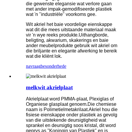
die gewenste elegansie wat verlore gaan
met ander impak-gemodifiseerde plastiek
wat 'n "industriële" voorkoms gee.
Wit akriel het baie voordelige eienskappe
wat dit die mees uitstaande materiaal maak
vir 'n wye reeks produkte.Uithangborde,
beligting, akwarium, skakerings en baie
ander meubelprodukte gebruik wit akriel om
die briljante en elegante afwerking te bereik
wat die kliënt lok.
navraag
besonderhede
melkwit akrielplaat
Akrielplaat word PMMA-plaat, Plexiglas of
Organiese glasplaat genoem.Die chemiese
naam is Polimetielmetakrilaat.Akriel hou die
fisiese eienskappe onder plastiek as gevolg
van die uitstekende deursigtigheid wat
sprankel en deursigtig soos kristal, dit word
geprys as "Koningin van Plastiek" en is