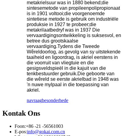
metakrielsuur was in 1880 bekend;die
sintesemetode van propileenpolipropionaat
is in 1901 voltooi;die voorgenoemde
sintetiese metode is gebruik om industriële
produksie in 1927 te probeer;die
metakrilaatbedryf was in 1937 Die
vervaardigingsontwikkeling is suksesvol, en
betree dus grootskaalse
vervaardiging.Tydens die Tweede
Wêreldoorlog, as gevolg van sy uitstekende
taaiheid en ligoordrag, is akriel eerstens in
die voorruit van vliegtuie en die
gesigsveldspieël in die kajuit van die
tenkbestuurder gebruik.Die geboorte van
die wêreld se eerste akrielbad in 1948 was
'n nuwe mylpaal in die toepassing van
akriel.
navraag
besonderhede
Kontak Ons
Foon:
+86 -21 -56561003
E-pos:
info@gokai.com.cn