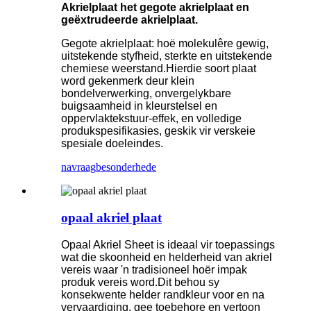
Akrielplaat het gegote akrielplaat en
geëxtrudeerde akrielplaat.
Gegote akrielplaat: hoë molekulêre gewig,
uitstekende styfheid, sterkte en uitstekende
chemiese weerstand.Hierdie soort plaat
word gekenmerk deur klein
bondelverwerking, onvergelykbare
buigsaamheid in kleurstelsel en
oppervlaktekstuur-effek, en volledige
produkspesifikasies, geskik vir verskeie
spesiale doeleindes.
navraag
besonderhede
opaal akriel plaat
Opaal Akriel Sheet is ideaal vir toepassings
wat die skoonheid en helderheid van akriel
vereis waar 'n tradisioneel hoër impak
produk vereis word.Dit behou sy
konsekwente helder randkleur voor en na
vervaardiging, gee toebehore en vertoon