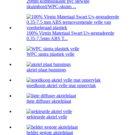
20mm kombuiskaste pvc stewige
skuimbord/WPC-skuim ...
100% Virgin Materiaal Swart Uv-gegradeerde
0.35-7.5mm ABS T...
WPC sintra plastiek velle
akriel plaat bunnings
goedkoop akriel velle mat oppervlak
ligte diffuser akrielplaat
gekleurde akriel velle
helder gegote akrielplaat