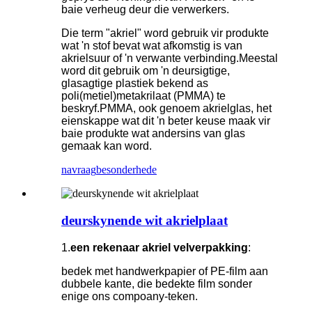
baie verheug deur die verwerkers.
Die term "akriel" word gebruik vir produkte
wat 'n stof bevat wat afkomstig is van
akrielsuur of 'n verwante verbinding.Meestal
word dit gebruik om 'n deursigtige,
glasagtige plastiek bekend as
poli(metiel)metakrilaat (PMMA) te
beskryf.PMMA, ook genoem akrielglas, het
eienskappe wat dit 'n beter keuse maak vir
baie produkte wat andersins van glas
gemaak kan word.
navraag
besonderhede
deurskynende wit akrielplaat
1.
een rekenaar akriel velverpakking
:
bedek met handwerkpapier of PE-film aan
dubbele kante, die bedekte film sonder
enige ons compoany-teken.