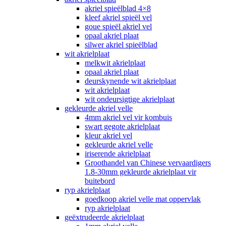
akriel spieëlblad 4×8
kleef akriel spieël vel
goue spieël akriel vel
opaal akriel plaat
silwer akriel spieëlblad
wit akrielplaat
melkwit akrielplaat
opaal akriel plaat
deurskynende wit akrielplaat
wit akrielplaat
wit ondeursigtige akrielplaat
gekleurde akriel velle
4mm akriel vel vir kombuis
swart gegote akrielplaat
kleur akriel vel
gekleurde akriel velle
iriserende akrielplaat
Groothandel van Chinese vervaardigers
1.8-30mm gekleurde akrielplaat vir
buitebord
ryp akrielplaat
goedkoop akriel velle mat oppervlak
ryp akrielplaat
geëxtrudeerde akrielplaat