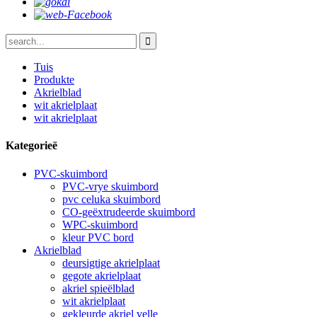
Tuis
Produkte
Akrielblad
wit akrielplaat
wit akrielplaat
Kategorieë
PVC-skuimbord
PVC-vrye skuimbord
pvc celuka skuimbord
CO-geëxtrudeerde skuimbord
WPC-skuimbord
kleur PVC bord
Akrielblad
deursigtige akrielplaat
gegote akrielplaat
akriel spieëlblad
wit akrielplaat
gekleurde akriel velle