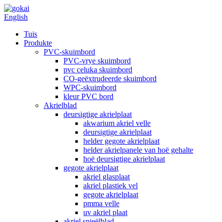
English
Tuis
Produkte
PVC-skuimbord
PVC-vrye skuimbord
pvc celuka skuimbord
CO-geëxtrudeerde skuimbord
WPC-skuimbord
kleur PVC bord
Akrielblad
deursigtige akrielplaat
akwarium akriel velle
deursigtige akrielplaat
helder gegote akrielplaat
helder akrielpanele van hoë gehalte
hoë deursigtige akrielplaat
gegote akrielplaat
akriel glasplaat
akriel plastiek vel
gegote akrielplaat
pmma velle
uv akriel plaat
akriel spieëlblad