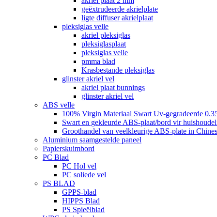
akriel plaat 2 mm
geëxtrudeerde akrielplate
ligte diffuser akrielplaat
pleksiglas velle
akriel pleksiglas
pleksiglasplaat
pleksiglas velle
pmma blad
Krasbestande pleksiglas
glinster akriel vel
akriel plaat bunnings
glinster akriel vel
ABS velle
100% Virgin Materiaal Swart Uv-gegradeerde 0.3
Swart en gekleurde ABS-plaat/bord vir huishoudeli
Groothandel van veelkleurige ABS-plate in Chines
Aluminium saamgestelde paneel
Papierskuimbord
PC Blad
PC Hol vel
PC soliede vel
PS BLAD
GPPS-blad
HIPPS Blad
PS Spieëlblad