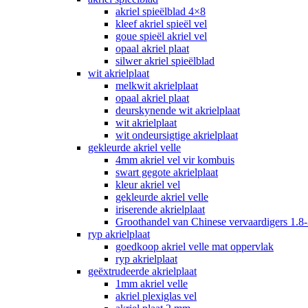
akriel spieëlblad 4×8
kleef akriel spieël vel
goue spieël akriel vel
opaal akriel plaat
silwer akriel spieëlblad
wit akrielplaat
melkwit akrielplaat
opaal akriel plaat
deurskynende wit akrielplaat
wit akrielplaat
wit ondeursigtige akrielplaat
gekleurde akriel velle
4mm akriel vel vir kombuis
swart gegote akrielplaat
kleur akriel vel
gekleurde akriel velle
iriserende akrielplaat
Groothandel van Chinese vervaardigers 1.8-
ryp akrielplaat
goedkoop akriel velle mat oppervlak
ryp akrielplaat
geëxtrudeerde akrielplaat
1mm akriel velle
akriel plexiglas vel