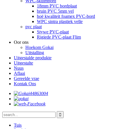
WPC-skuimbord
18mm PVC bordplaat
bruin PVC 5mm vel
hoë kwaliteit foamex PVC-bord
WPC sintra plastiek velle
pvc plaat
Stywe PVC-plaat
Rigiede PVC-plaat Flim
Oor ons
Hoekom Gokai
Uitstalling
Uitgestalde produkte
Uitgestalte
Nuus
Aflaai
Gereelde vrae
Kontak Ons
Tuis