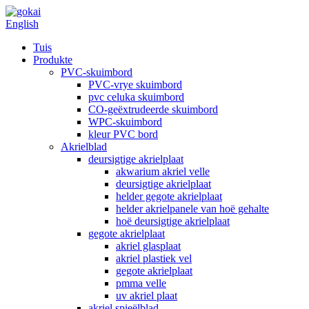
English
Tuis
Produkte
PVC-skuimbord
PVC-vrye skuimbord
pvc celuka skuimbord
CO-geëxtrudeerde skuimbord
WPC-skuimbord
kleur PVC bord
Akrielblad
deursigtige akrielplaat
akwarium akriel velle
deursigtige akrielplaat
helder gegote akrielplaat
helder akrielpanele van hoë gehalte
hoë deursigtige akrielplaat
gegote akrielplaat
akriel glasplaat
akriel plastiek vel
gegote akrielplaat
pmma velle
uv akriel plaat
akriel spieëlblad