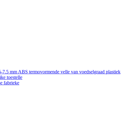
5-7.5 mm ABS termovormende velle van voedselgraad plastiek
ke toestelle
e fabrieke