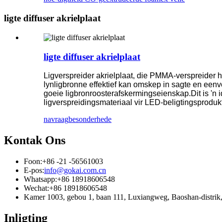
ligte diffuser akrielplaat
ligte diffuser akrielplaat
Ligverspreider akrielplaat, die PMMA-verspreider he
lynligbronne effektief kan omskep in sagte en eenvo
goeie ligbronroosterafskermingseienskap.Dit is 'n i
ligverspreidingsmateriaal vir LED-beligtingsproduk
navraag
besonderhede
Kontak Ons
Foon:
+86 -21 -56561003
E-pos:
info@gokai.com.cn
Whatsapp:
+86 18918606548
Wechat:
+86 18918606548
Kamer 1003, gebou 1, baan 111, Luxiangweg, Baoshan-dist
Inligting