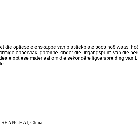
t die optiese eienskappe van plastiekplate soos hoë waas, hoë li
rmige oppervlakligbronne, onder die uitgangspunt. van die bereik
deale optiese materiaal om die sekondêre ligverspreiding van LE
te.
rik, SHANGHAI, China