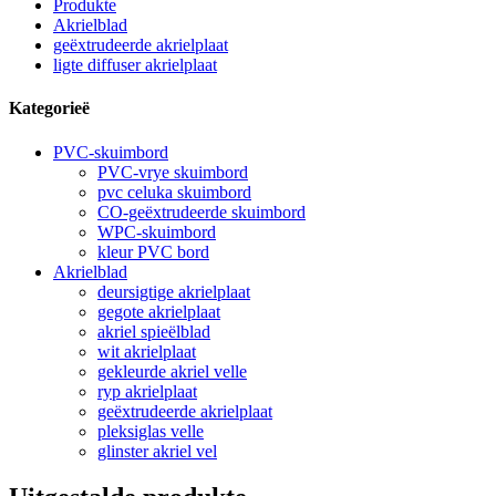
Produkte
Akrielblad
geëxtrudeerde akrielplaat
ligte diffuser akrielplaat
Kategorieë
PVC-skuimbord
PVC-vrye skuimbord
pvc celuka skuimbord
CO-geëxtrudeerde skuimbord
WPC-skuimbord
kleur PVC bord
Akrielblad
deursigtige akrielplaat
gegote akrielplaat
akriel spieëlblad
wit akrielplaat
gekleurde akriel velle
ryp akrielplaat
geëxtrudeerde akrielplaat
pleksiglas velle
glinster akriel vel