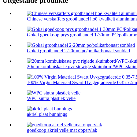
Uitgestalde produkte
Chinese verskaffers groothandel hoë kwaliteit aluminium p
Gokai goedkoop prys groothandel 1-30mm PC/polikarbon
Gokai groothandel 2-20mm pc/polikarbonaat sonblad
20mm kombuiskaste pvc stewige skuimbord/WPC-skuim 
100% Virgin Materiaal Swart Uv-gegradeerde 0.35-7.5
WPC sintra plastiek velle
akriel plaat bunnings
goedkoop akriel velle mat oppervlak