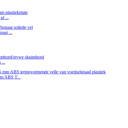
l ...
aat ...
...
mm ABS T...