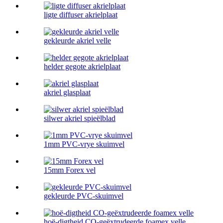
ligte diffuser akrielplaat
gekleurde akriel velle
helder gegote akrielplaat
akriel glasplaat
silwer akriel spieëlblad
1mm PVC-vrye skuimvel
15mm Forex vel
gekleurde PVC-skuimvel
hoë-digtheid CO-geëxtrudeerde foamex velle