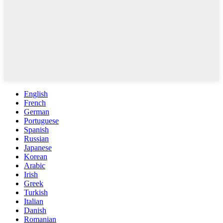
English
French
German
Portuguese
Spanish
Russian
Japanese
Korean
Arabic
Irish
Greek
Turkish
Italian
Danish
Romanian