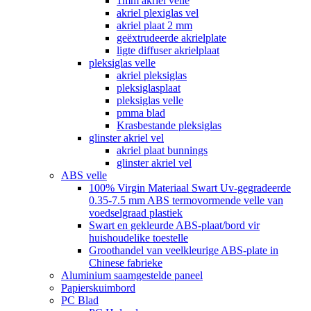
1mm akriel velle
akriel plexiglas vel
akriel plaat 2 mm
geëxtrudeerde akrielplate
ligte diffuser akrielplaat
pleksiglas velle
akriel pleksiglas
pleksiglasplaat
pleksiglas velle
pmma blad
Krasbestande pleksiglas
glinster akriel vel
akriel plaat bunnings
glinster akriel vel
ABS velle
100% Virgin Materiaal Swart Uv-gegradeerde
0.35-7.5 mm ABS termovormende velle van
voedselgraad plastiek
Swart en gekleurde ABS-plaat/bord vir
huishoudelike toestelle
Groothandel van veelkleurige ABS-plate in
Chinese fabrieke
Aluminium saamgestelde paneel
Papierskuimbord
PC Blad