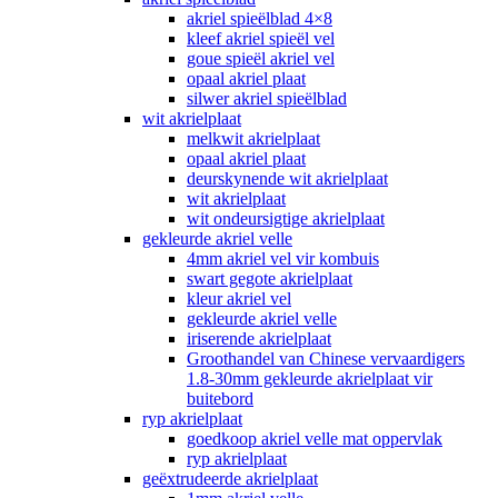
akriel spieëlblad 4×8
kleef akriel spieël vel
goue spieël akriel vel
opaal akriel plaat
silwer akriel spieëlblad
wit akrielplaat
melkwit akrielplaat
opaal akriel plaat
deurskynende wit akrielplaat
wit akrielplaat
wit ondeursigtige akrielplaat
gekleurde akriel velle
4mm akriel vel vir kombuis
swart gegote akrielplaat
kleur akriel vel
gekleurde akriel velle
iriserende akrielplaat
Groothandel van Chinese vervaardigers
1.8-30mm gekleurde akrielplaat vir
buitebord
ryp akrielplaat
goedkoop akriel velle mat oppervlak
ryp akrielplaat
geëxtrudeerde akrielplaat