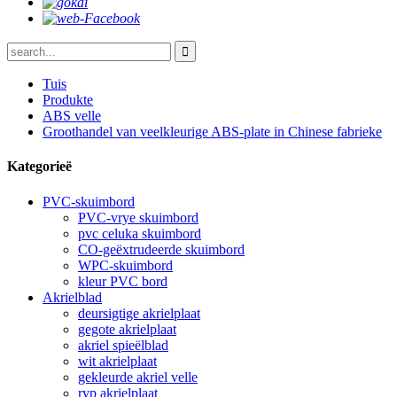
Tuis
Produkte
ABS velle
Groothandel van veelkleurige ABS-plate in Chinese fabrieke
Kategorieë
PVC-skuimbord
PVC-vrye skuimbord
pvc celuka skuimbord
CO-geëxtrudeerde skuimbord
WPC-skuimbord
kleur PVC bord
Akrielblad
deursigtige akrielplaat
gegote akrielplaat
akriel spieëlblad
wit akrielplaat
gekleurde akriel velle
ryp akrielplaat