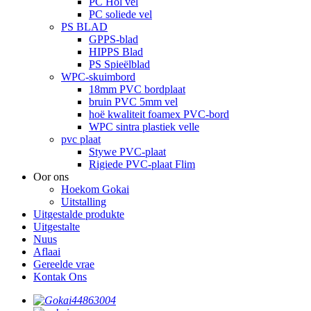
PC Hol vel
PC soliede vel
PS BLAD
GPPS-blad
HIPPS Blad
PS Spieëlblad
WPC-skuimbord
18mm PVC bordplaat
bruin PVC 5mm vel
hoë kwaliteit foamex PVC-bord
WPC sintra plastiek velle
pvc plaat
Stywe PVC-plaat
Rigiede PVC-plaat Flim
Oor ons
Hoekom Gokai
Uitstalling
Uitgestalde produkte
Uitgestalte
Nuus
Aflaai
Gereelde vrae
Kontak Ons