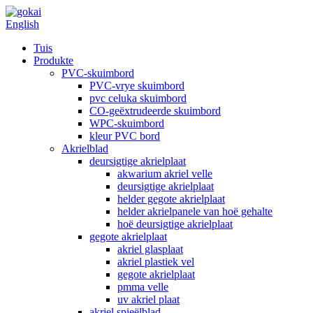
English
Tuis
Produkte
PVC-skuimbord
PVC-vrye skuimbord
pvc celuka skuimbord
CO-geëxtrudeerde skuimbord
WPC-skuimbord
kleur PVC bord
Akrielblad
deursigtige akrielplaat
akwarium akriel velle
deursigtige akrielplaat
helder gegote akrielplaat
helder akrielpanele van hoë gehalte
hoë deursigtige akrielplaat
gegote akrielplaat
akriel glasplaat
akriel plastiek vel
gegote akrielplaat
pmma velle
uv akriel plaat
akriel spieëlblad