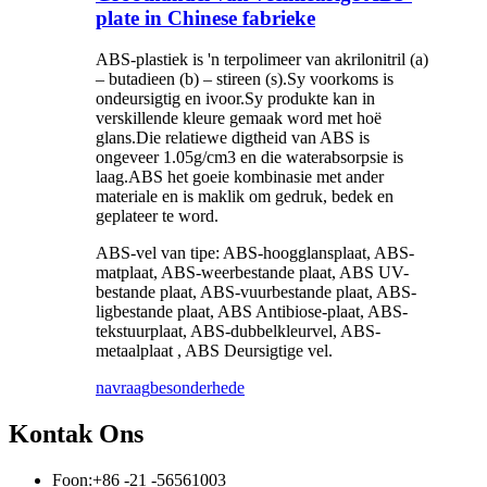
plate in Chinese fabrieke
ABS-plastiek is 'n terpolimeer van akrilonitril (a)
– butadieen (b) – stireen (s).Sy voorkoms is
ondeursigtig en ivoor.Sy produkte kan in
verskillende kleure gemaak word met hoë
glans.Die relatiewe digtheid van ABS is
ongeveer 1.05g/cm3 en die waterabsorpsie is
laag.ABS het goeie kombinasie met ander
materiale en is maklik om gedruk, bedek en
geplateer te word.
ABS-vel van tipe: ABS-hoogglansplaat, ABS-
matplaat, ABS-weerbestande plaat, ABS UV-
bestande plaat, ABS-vuurbestande plaat, ABS-
ligbestande plaat, ABS Antibiose-plaat, ABS-
tekstuurplaat, ABS-dubbelkleurvel, ABS-
metaalplaat , ABS Deursigtige vel.
navraag
besonderhede
Kontak Ons
Foon:
+86 -21 -56561003