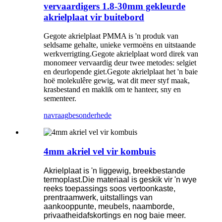
vervaardigers 1.8-30mm gekleurde
akrielplaat vir buitebord
Gegote akrielplaat PMMA is 'n produk van
seldsame gehalte, unieke vermoëns en uitstaande
werkverrigting.Gegote akrielplaat word direk van
monomeer vervaardig deur twee metodes: selgiet
en deurlopende giet.Gegote akrielplaat het 'n baie
hoë molekulêre gewig, wat dit meer styf maak,
krasbestand en maklik om te hanteer, sny en
sementeer.
navraag
besonderhede
4mm akriel vel vir kombuis
Akrielplaat is 'n liggewig, breekbestande
termoplast.Die materiaal is geskik vir 'n wye
reeks toepassings soos vertoonkaste,
prentraamwerk, uitstallings van
aankooppunte, meubels, naamborde,
privaatheidafskortings en nog baie meer.