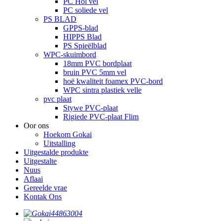
PC Hol vel
PC soliede vel
PS BLAD
GPPS-blad
HIPPS Blad
PS Spieëlblad
WPC-skuimbord
18mm PVC bordplaat
bruin PVC 5mm vel
hoë kwaliteit foamex PVC-bord
WPC sintra plastiek velle
pvc plaat
Stywe PVC-plaat
Rigiede PVC-plaat Flim
Oor ons
Hoekom Gokai
Uitstalling
Uitgestalde produkte
Uitgestalte
Nuus
Aflaai
Gereelde vrae
Kontak Ons