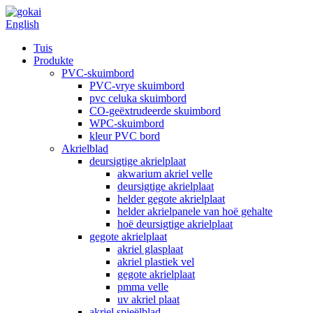
English
Tuis
Produkte
PVC-skuimbord
PVC-vrye skuimbord
pvc celuka skuimbord
CO-geëxtrudeerde skuimbord
WPC-skuimbord
kleur PVC bord
Akrielblad
deursigtige akrielplaat
akwarium akriel velle
deursigtige akrielplaat
helder gegote akrielplaat
helder akrielpanele van hoë gehalte
hoë deursigtige akrielplaat
gegote akrielplaat
akriel glasplaat
akriel plastiek vel
gegote akrielplaat
pmma velle
uv akriel plaat
akriel spieëlblad