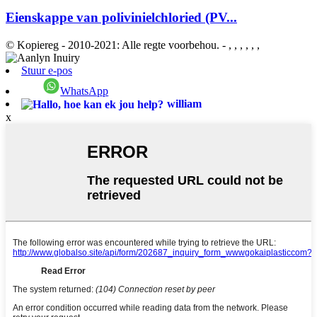
Eienskappe van polivinielchloried (PV...
© Kopiereg - 2010-2021: Alle regte voorbehou.
- , , , , , ,
Stuur e-pos
WhatsApp
william
x