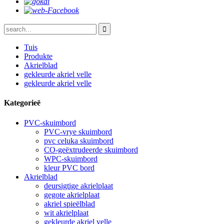
Tuis
Produkte
Akrielblad
gekleurde akriel velle
gekleurde akriel velle
Kategorieë
PVC-skuimbord
PVC-vrye skuimbord
pvc celuka skuimbord
CO-geëxtrudeerde skuimbord
WPC-skuimbord
kleur PVC bord
Akrielblad
deursigtige akrielplaat
gegote akrielplaat
akriel spieëlblad
wit akrielplaat
gekleurde akriel velle