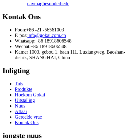
navraag
besonderhede
Kontak Ons
Foon:
+86 -21 -56561003
E-pos:
info@gokai.com.cn
Whatsapp:
+86 18918606548
Wechat:
+86 18918606548
Kamer 1003, gebou 1, baan 111, Luxiangweg, Baoshan-
distrik, SHANGHAI, China
Inligting
Tuis
Produkte
Hoekom Gokai
Uitstalling
Nuus
Aflaai
Gereelde vrae
Kontak Ons
jongste nuus