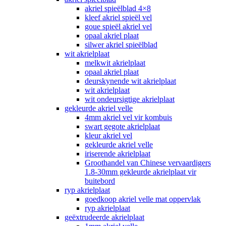
akriel spieëlblad 4×8
kleef akriel spieël vel
goue spieël akriel vel
opaal akriel plaat
silwer akriel spieëlblad
wit akrielplaat
melkwit akrielplaat
opaal akriel plaat
deurskynende wit akrielplaat
wit akrielplaat
wit ondeursigtige akrielplaat
gekleurde akriel velle
4mm akriel vel vir kombuis
swart gegote akrielplaat
kleur akriel vel
gekleurde akriel velle
iriserende akrielplaat
Groothandel van Chinese vervaardigers
1.8-30mm gekleurde akrielplaat vir
buitebord
ryp akrielplaat
goedkoop akriel velle mat oppervlak
ryp akrielplaat
geëxtrudeerde akrielplaat