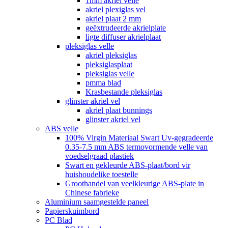
1mm akriel velle
akriel plexiglas vel
akriel plaat 2 mm
geëxtrudeerde akrielplate
ligte diffuser akrielplaat
pleksiglas velle
akriel pleksiglas
pleksiglasplaat
pleksiglas velle
pmma blad
Krasbestande pleksiglas
glinster akriel vel
akriel plaat bunnings
glinster akriel vel
ABS velle
100% Virgin Materiaal Swart Uv-gegradeerde
0.35-7.5 mm ABS termovormende velle van
voedselgraad plastiek
Swart en gekleurde ABS-plaat/bord vir
huishoudelike toestelle
Groothandel van veelkleurige ABS-plate in
Chinese fabrieke
Aluminium saamgestelde paneel
Papierskuimbord
PC Blad