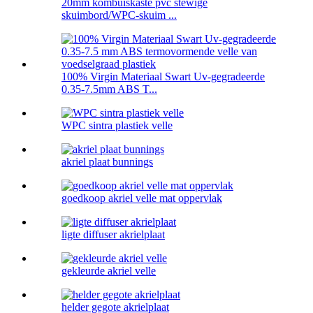
20mm kombuiskaste pvc stewige
skuimbord/WPC-skuim ...
100% Virgin Materiaal Swart Uv-gegradeerde
0.35-7.5mm ABS T...
WPC sintra plastiek velle
akriel plaat bunnings
goedkoop akriel velle mat oppervlak
ligte diffuser akrielplaat
gekleurde akriel velle
helder gegote akrielplaat