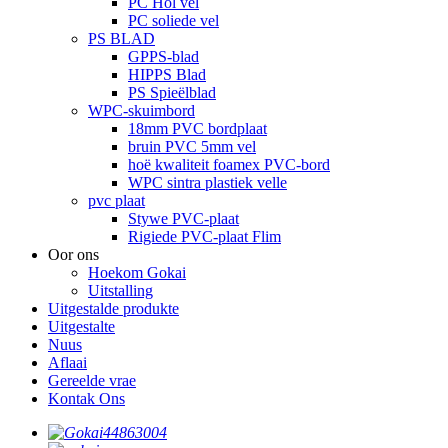
PC Hol vel
PC soliede vel
PS BLAD
GPPS-blad
HIPPS Blad
PS Spieëlblad
WPC-skuimbord
18mm PVC bordplaat
bruin PVC 5mm vel
hoë kwaliteit foamex PVC-bord
WPC sintra plastiek velle
pvc plaat
Stywe PVC-plaat
Rigiede PVC-plaat Flim
Oor ons
Hoekom Gokai
Uitstalling
Uitgestalde produkte
Uitgestalte
Nuus
Aflaai
Gereelde vrae
Kontak Ons