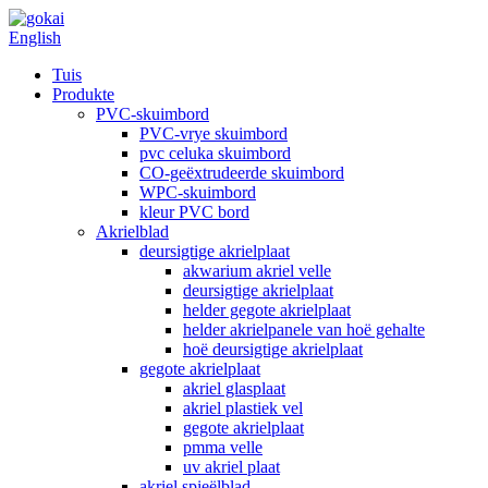
English
Tuis
Produkte
PVC-skuimbord
PVC-vrye skuimbord
pvc celuka skuimbord
CO-geëxtrudeerde skuimbord
WPC-skuimbord
kleur PVC bord
Akrielblad
deursigtige akrielplaat
akwarium akriel velle
deursigtige akrielplaat
helder gegote akrielplaat
helder akrielpanele van hoë gehalte
hoë deursigtige akrielplaat
gegote akrielplaat
akriel glasplaat
akriel plastiek vel
gegote akrielplaat
pmma velle
uv akriel plaat
akriel spieëlblad