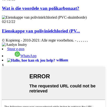
Wat is die voordele van polikarbonaat?
02/12/22
Eienskappe van polivinielchloried (PV...
© Kopiereg - 2010-2021: Alle regte voorbehou.
- , , , , , ,
Stuur e-pos
WhatsApp
william
x