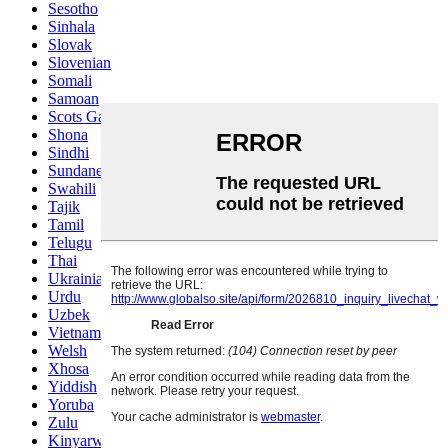
Sesotho
Sinhala
Slovak
Slovenian
Somali
Samoan
Scots Gaelic
Shona
Sindhi
Sundanese
Swahili
Tajik
Tamil
Telugu
Thai
Ukrainian
Urdu
Uzbek
Vietnamese
Welsh
Xhosa
Yiddish
Yoruba
Zulu
Kinyarwanda