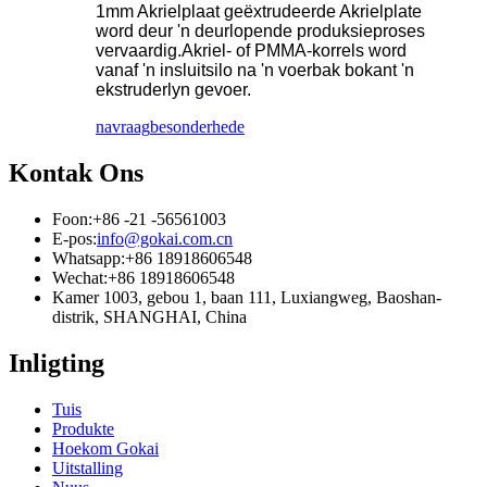
1mm Akrielplaat geëxtrudeerde Akrielplate
word deur 'n deurlopende produksieproses
vervaardig.Akriel- of PMMA-korrels word
vanaf 'n insluitsilo na 'n voerbak bokant 'n
ekstruderlyn gevoer.
navraag
besonderhede
Kontak Ons
Foon:
+86 -21 -56561003
E-pos:
info@gokai.com.cn
Whatsapp:
+86 18918606548
Wechat:
+86 18918606548
Kamer 1003, gebou 1, baan 111, Luxiangweg, Baoshan-
distrik, SHANGHAI, China
Inligting
Tuis
Produkte
Hoekom Gokai
Uitstalling