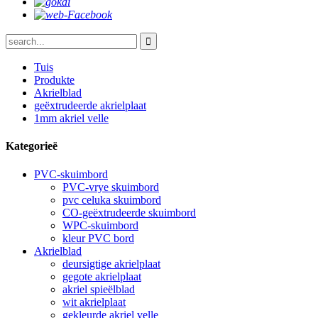
Tuis
Produkte
Akrielblad
geëxtrudeerde akrielplaat
1mm akriel velle
Kategorieë
PVC-skuimbord
PVC-vrye skuimbord
pvc celuka skuimbord
CO-geëxtrudeerde skuimbord
WPC-skuimbord
kleur PVC bord
Akrielblad
deursigtige akrielplaat
gegote akrielplaat
akriel spieëlblad
wit akrielplaat
gekleurde akriel velle