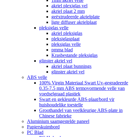
1mm akriel velle
akriel plexiglas vel
akriel plaat 2 mm
geëxtrudeerde akrielplate
ligte diffuser akrielplaat
pleksiglas velle
akriel pleksiglas
pleksiglasplaat
pleksiglas velle
pmma blad
Krasbestande pleksiglas
glinster akriel vel
akriel plaat bunnings
glinster akriel vel
ABS velle
100% Virgin Materiaal Swart Uv-gegradeerde
0.35-7.5 mm ABS termovormende velle van
voedselgraad plastiek
Swart en gekleurde ABS-plaat/bord vir
huishoudelike toestelle
Groothandel van veelkleurige ABS-plate in
Chinese fabrieke
Aluminium saamgestelde paneel
Papierskuimbord
PC Blad