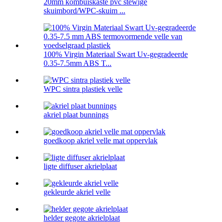
20mm kombuiskaste pvc stewige
skuimbord/WPC-skuim ...
100% Virgin Materiaal Swart Uv-gegradeerde
0.35-7.5mm ABS T...
WPC sintra plastiek velle
akriel plaat bunnings
goedkoop akriel velle mat oppervlak
ligte diffuser akrielplaat
gekleurde akriel velle
helder gegote akrielplaat