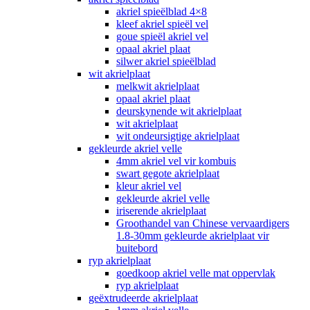
akriel spieëlblad 4×8
kleef akriel spieël vel
goue spieël akriel vel
opaal akriel plaat
silwer akriel spieëlblad
wit akrielplaat
melkwit akrielplaat
opaal akriel plaat
deurskynende wit akrielplaat
wit akrielplaat
wit ondeursigtige akrielplaat
gekleurde akriel velle
4mm akriel vel vir kombuis
swart gegote akrielplaat
kleur akriel vel
gekleurde akriel velle
iriserende akrielplaat
Groothandel van Chinese vervaardigers
1.8-30mm gekleurde akrielplaat vir
buitebord
ryp akrielplaat
goedkoop akriel velle mat oppervlak
ryp akrielplaat
geëxtrudeerde akrielplaat