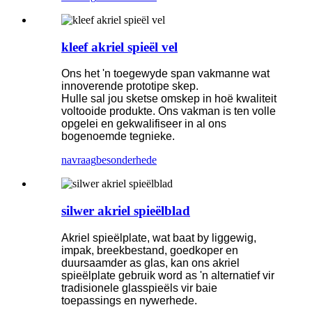
kleef akriel spieël vel
Ons het 'n toegewyde span vakmanne wat
innoverende prototipe skep.
Hulle sal jou sketse omskep in hoë kwaliteit
voltooide produkte. Ons vakman is ten volle
opgelei en gekwalifiseer in al ons
bogenoemde tegnieke.
navraag
besonderhede
silwer akriel spieëlblad
Akriel spieëlplate, wat baat by liggewig,
impak, breekbestand, goedkoper en
duursaamder as glas, kan ons akriel
spieëlplate gebruik word as 'n alternatief vir
tradisionele glasspieëls vir baie
toepassings en nywerhede.