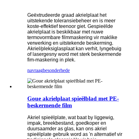
Geëxtrudeerde graad akrielplaat het
uitstekende toleransiebeheer en is meer
koste-effektief teenoor giet. Gespieëlde
akrielplaat is beskikbaar met nuwe
termovormbare filmmaskering vir maklike
verwerking en uitstekende beskerming.
Akriel/pleksiglasplaat kan verhit, lyngebuig
of lasergesny word met sterk beskermende
fim-maskering in plek.
navraag
besonderhede
Goue akrielplaat spieëlblad met PE-
beskermende film
Akriel spieëlplate, wat baat by liggewig,
impak, breekbestand, goedkoper en
duursaamder as glas, kan ons akriel
spieëlplate gebruik word as 'n alternatief vir