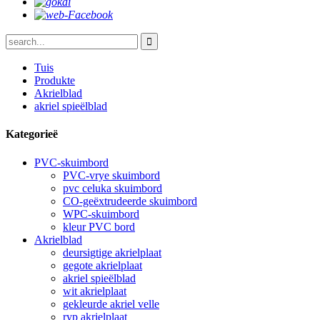
Tuis
Produkte
Akrielblad
akriel spieëlblad
Kategorieë
PVC-skuimbord
PVC-vrye skuimbord
pvc celuka skuimbord
CO-geëxtrudeerde skuimbord
WPC-skuimbord
kleur PVC bord
Akrielblad
deursigtige akrielplaat
gegote akrielplaat
akriel spieëlblad
wit akrielplaat
gekleurde akriel velle
ryp akrielplaat