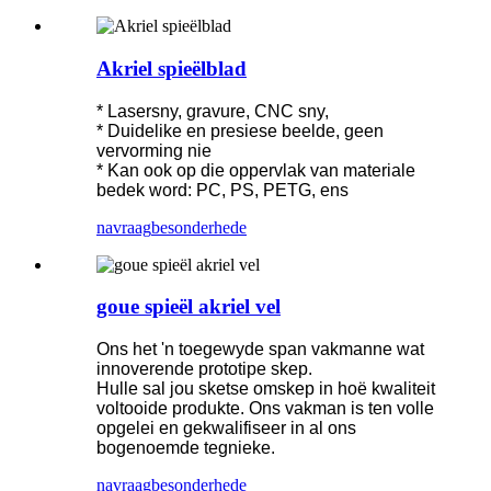
Akriel spieëlblad
* Lasersny, gravure, CNC sny,
* Duidelike en presiese beelde, geen
vervorming nie
* Kan ook op die oppervlak van materiale
bedek word: PC, PS, PETG, ens
navraag
besonderhede
goue spieël akriel vel
Ons het 'n toegewyde span vakmanne wat
innoverende prototipe skep.
Hulle sal jou sketse omskep in hoë kwaliteit
voltooide produkte. Ons vakman is ten volle
opgelei en gekwalifiseer in al ons
bogenoemde tegnieke.
navraag
besonderhede