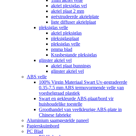
1mm akriel velle
akriel plexiglas vel
akriel plaat 2 mm
geëxtrudeerde akrielplate
ligte diffuser akrielplaat
pleksiglas velle
akriel pleksiglas
pleksiglasplaat
pleksiglas velle
pmma blad
Krasbestande pleksiglas
glinster akriel vel
akriel plaat bunnings
glinster akriel vel
ABS velle
100% Virgin Materiaal Swart Uv-gegradeerde
0.35-7.5 mm ABS termovormende velle van
voedselgraad plastiek
Swart en gekleurde ABS-plaat/bord vir
huishoudelike toestelle
Groothandel van veelkleurige ABS-plate in
Chinese fabrieke
Aluminium saamgestelde paneel
Papierskuimbord
PC Blad