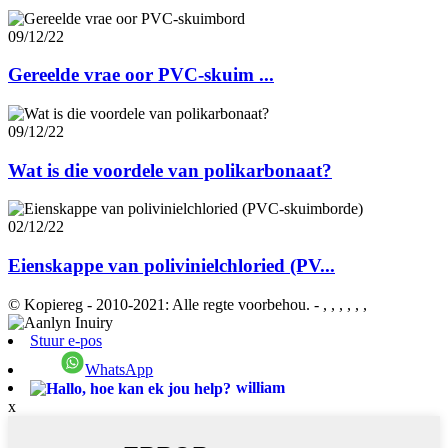
09/12/22
Gereelde vrae oor PVC-skuim ...
09/12/22
Wat is die voordele van polikarbonaat?
02/12/22
Eienskappe van polivinielchloried (PV...
© Kopiereg - 2010-2021: Alle regte voorbehou.
- , , , , , ,
Stuur e-pos
WhatsApp
william
x