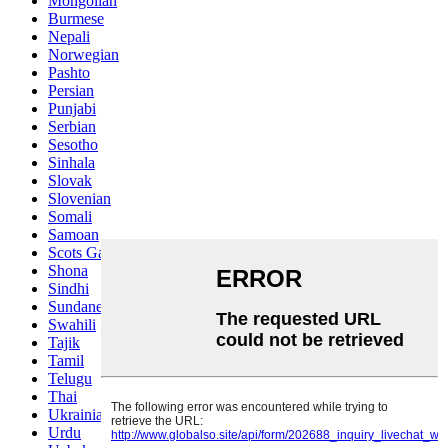
Mongolian
Burmese
Nepali
Norwegian
Pashto
Persian
Punjabi
Serbian
Sesotho
Sinhala
Slovak
Slovenian
Somali
Samoan
Scots Gaelic
Shona
Sindhi
Sundanese
Swahili
Tajik
Tamil
Telugu
Thai
Ukrainian
Urdu