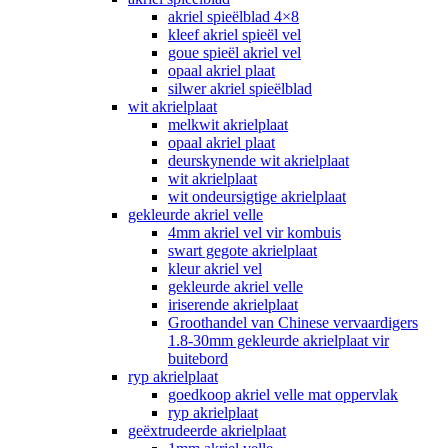
akriel spieëlblad 4×8
kleef akriel spieël vel
goue spieël akriel vel
opaal akriel plaat
silwer akriel spieëlblad
wit akrielplaat
melkwit akrielplaat
opaal akriel plaat
deurskynende wit akrielplaat
wit akrielplaat
wit ondeursigtige akrielplaat
gekleurde akriel velle
4mm akriel vel vir kombuis
swart gegote akrielplaat
kleur akriel vel
gekleurde akriel velle
iriserende akrielplaat
Groothandel van Chinese vervaardigers
1.8-30mm gekleurde akrielplaat vir
buitebord
ryp akrielplaat
goedkoop akriel velle mat oppervlak
ryp akrielplaat
geëxtrudeerde akrielplaat