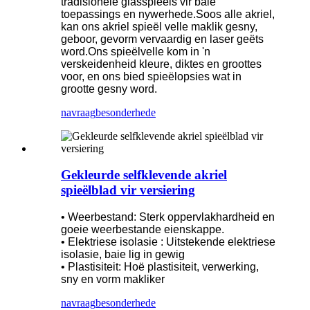
tradisionele glasspieëls vir baie
toepassings en nywerhede.Soos alle akriel,
kan ons akriel spieël velle maklik gesny,
geboor, gevorm vervaardig en laser geëts
word.Ons spieëlvelle kom in 'n
verskeidenheid kleure, diktes en groottes
voor, en ons bied spieëlopsies wat in
grootte gesny word.
navraag
besonderhede
Gekleurde selfklevende akriel
spieëlblad vir versiering
• Weerbestand: Sterk oppervlakhardheid en
goeie weerbestande eienskappe.
• Elektriese isolasie : Uitstekende elektriese
isolasie, baie lig in gewig
• Plastisiteit: Hoë plastisiteit, verwerking,
sny en vorm makliker
navraag
besonderhede