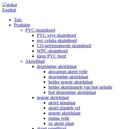
English
Tuis
Produkte
PVC-skuimbord
PVC-vrye skuimbord
pvc celuka skuimbord
CO-geëxtrudeerde skuimbord
WPC-skuimbord
kleur PVC bord
Akrielblad
deursigtige akrielplaat
akwarium akriel velle
deursigtige akrielplaat
helder gegote akrielplaat
helder akrielpanele van hoë gehalte
hoë deursigtige akrielplaat
gegote akrielplaat
akriel glasplaat
akriel plastiek vel
gegote akrielplaat
pmma velle
uv akriel plaat
akriel spieëlblad