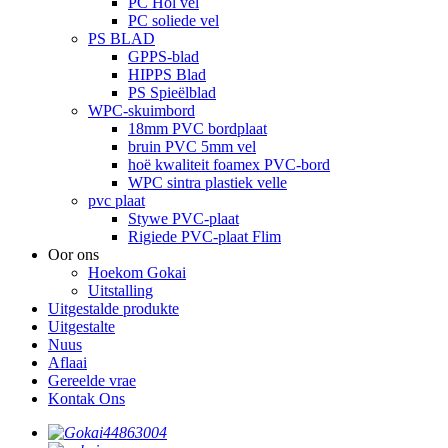
PC Hol vel
PC soliede vel
PS BLAD
GPPS-blad
HIPPS Blad
PS Spieëlblad
WPC-skuimbord
18mm PVC bordplaat
bruin PVC 5mm vel
hoë kwaliteit foamex PVC-bord
WPC sintra plastiek velle
pvc plaat
Stywe PVC-plaat
Rigiede PVC-plaat Flim
Oor ons
Hoekom Gokai
Uitstalling
Uitgestalde produkte
Uitgestalte
Nuus
Aflaai
Gereelde vrae
Kontak Ons