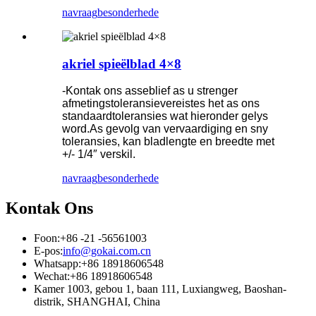
navraag
besonderhede
akriel spieëlblad 4×8
-Kontak ons ​​asseblief as u strenger
afmetingstoleransievereistes het as ons
standaardtoleransies wat hieronder gelys
word.As gevolg van vervaardiging en sny
toleransies, kan bladlengte en breedte met
+/- 1/4″ verskil.
navraag
besonderhede
Kontak Ons
Foon:
+86 -21 -56561003
E-pos:
info@gokai.com.cn
Whatsapp:
+86 18918606548
Wechat:
+86 18918606548
Kamer 1003, gebou 1, baan 111, Luxiangweg, Baoshan-
distrik, SHANGHAI, China