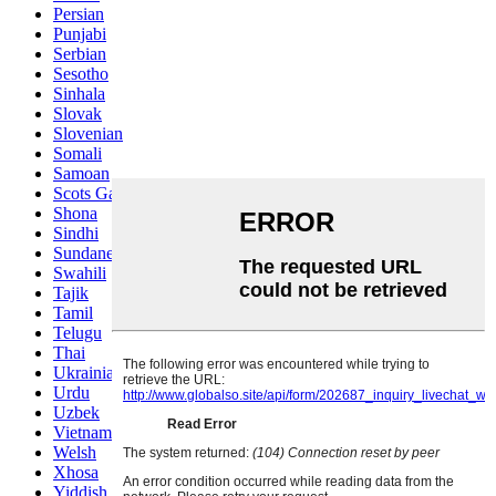
Persian
Punjabi
Serbian
Sesotho
Sinhala
Slovak
Slovenian
Somali
Samoan
Scots Gaelic
Shona
Sindhi
Sundanese
Swahili
Tajik
Tamil
Telugu
Thai
Ukrainian
Urdu
Uzbek
Vietnamese
Welsh
Xhosa
Yiddish