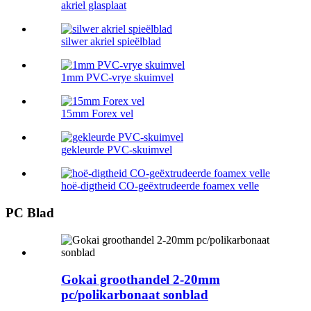
akriel glasplaat
silwer akriel spieëlblad
1mm PVC-vrye skuimvel
15mm Forex vel
gekleurde PVC-skuimvel
hoë-digtheid CO-geëxtrudeerde foamex velle
PC Blad
Gokai groothandel 2-20mm
pc/polikarbonaat sonblad