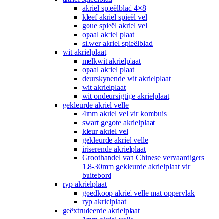
akriel spieëlblad 4×8
kleef akriel spieël vel
goue spieël akriel vel
opaal akriel plaat
silwer akriel spieëlblad
wit akrielplaat
melkwit akrielplaat
opaal akriel plaat
deurskynende wit akrielplaat
wit akrielplaat
wit ondeursigtige akrielplaat
gekleurde akriel velle
4mm akriel vel vir kombuis
swart gegote akrielplaat
kleur akriel vel
gekleurde akriel velle
iriserende akrielplaat
Groothandel van Chinese vervaardigers
1.8-30mm gekleurde akrielplaat vir
buitebord
ryp akrielplaat
goedkoop akriel velle mat oppervlak
ryp akrielplaat
geëxtrudeerde akrielplaat