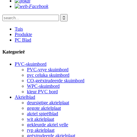
Tuis
Produkte
PC Blad
Kategorieë
PVC-skuimbord
PVC-vrye skuimbord
pvc celuka skuimbord
CO-geëxtrudeerde skuimbord
WPC-skuimbord
kleur PVC bord
Akrielblad
deursigtige akrielplaat
gegote akrielplaat
akriel spieëlblad
wit akrielplaat
gekleurde akriel velle
ryp akrielplaat
geëxtrudeerde akrielplaat