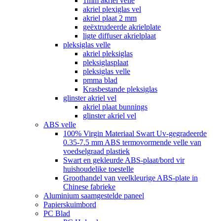
1mm akriel velle
akriel plexiglas vel
akriel plaat 2 mm
geëxtrudeerde akrielplate
ligte diffuser akrielplaat
pleksiglas velle
akriel pleksiglas
pleksiglasplaat
pleksiglas velle
pmma blad
Krasbestande pleksiglas
glinster akriel vel
akriel plaat bunnings
glinster akriel vel
ABS velle
100% Virgin Materiaal Swart Uv-gegradeerde
0.35-7.5 mm ABS termovormende velle van
voedselgraad plastiek
Swart en gekleurde ABS-plaat/bord vir
huishoudelike toestelle
Groothandel van veelkleurige ABS-plate in
Chinese fabrieke
Aluminium saamgestelde paneel
Papierskuimbord
PC Blad