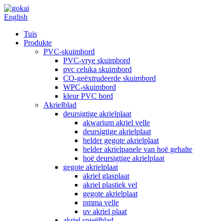
English
Tuis
Produkte
PVC-skuimbord
PVC-vrye skuimbord
pvc celuka skuimbord
CO-geëxtrudeerde skuimbord
WPC-skuimbord
kleur PVC bord
Akrielblad
deursigtige akrielplaat
akwarium akriel velle
deursigtige akrielplaat
helder gegote akrielplaat
helder akrielpanele van hoë gehalte
hoë deursigtige akrielplaat
gegote akrielplaat
akriel glasplaat
akriel plastiek vel
gegote akrielplaat
pmma velle
uv akriel plaat
akriel spieëlblad