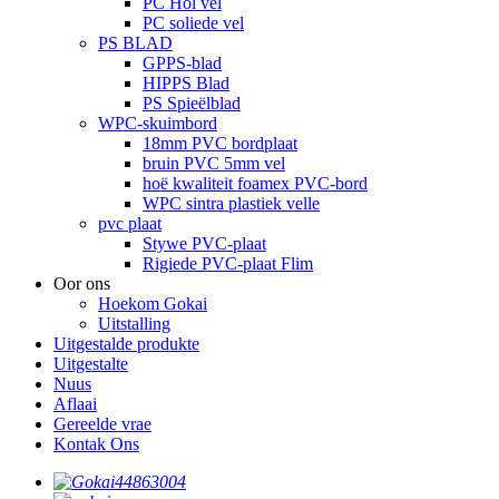
PC Hol vel
PC soliede vel
PS BLAD
GPPS-blad
HIPPS Blad
PS Spieëlblad
WPC-skuimbord
18mm PVC bordplaat
bruin PVC 5mm vel
hoë kwaliteit foamex PVC-bord
WPC sintra plastiek velle
pvc plaat
Stywe PVC-plaat
Rigiede PVC-plaat Flim
Oor ons
Hoekom Gokai
Uitstalling
Uitgestalde produkte
Uitgestalte
Nuus
Aflaai
Gereelde vrae
Kontak Ons