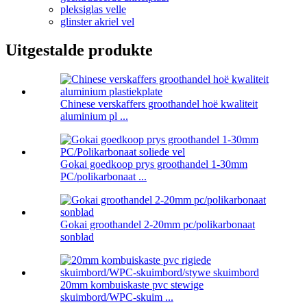
pleksiglas velle
glinster akriel vel
Uitgestalde produkte
Chinese verskaffers groothandel hoë kwaliteit
aluminium pl ...
Gokai goedkoop prys groothandel 1-30mm
PC/polikarbonaat ...
Gokai groothandel 2-20mm pc/polikarbonaat
sonblad
20mm kombuiskaste pvc stewige
skuimbord/WPC-skuim ...