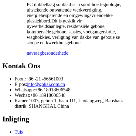
PC dubbellaag sonblad is 'n soort hoë-tegnologie,
uitstekende omvattende werkverrigting,
energiebesparende en omgewingsvriendelike
plastiekbord.Dit is geskik vir
nywerheidsaanlegte, residensiële geboue,
kommersiële geboue, stasies, voetgangersbrûe,
waghokkies, verligting van dakke van geboue se
stoepe en kweekhuisgeboue.
navraag
besonderhede
Kontak Ons
Foon:
+86 -21 -56561003
E-pos:
info@gokai.com.cn
Whatsapp:
+86 18918606548
Wechat:
+86 18918606548
Kamer 1003, gebou 1, baan 111, Luxiangweg, Baoshan-
distrik, SHANGHAI, China
Inligting
Tuis