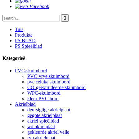
Tuis
Produkte
PS BLAD
PS Spieëlblad
Kategorieë
PVC-skuimbord
PVC-vrye skuimbord
pvc celuka skuimbord
CO-geëxtrudeerde skuimbord
WPC-skuimbord
kleur PVC bord
Akrielblad
deursigtige akrielplaat
gegote akrielplaat
akriel spieëlblad
wit akrielplaat
gekleurde akriel velle
ryp akrielplaat