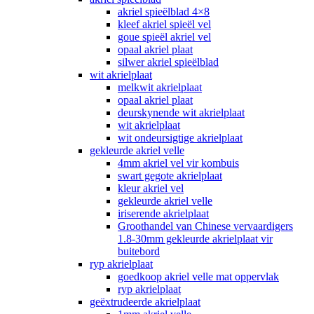
akriel spieëlblad 4×8
kleef akriel spieël vel
goue spieël akriel vel
opaal akriel plaat
silwer akriel spieëlblad
wit akrielplaat
melkwit akrielplaat
opaal akriel plaat
deurskynende wit akrielplaat
wit akrielplaat
wit ondeursigtige akrielplaat
gekleurde akriel velle
4mm akriel vel vir kombuis
swart gegote akrielplaat
kleur akriel vel
gekleurde akriel velle
iriserende akrielplaat
Groothandel van Chinese vervaardigers
1.8-30mm gekleurde akrielplaat vir
buitebord
ryp akrielplaat
goedkoop akriel velle mat oppervlak
ryp akrielplaat
geëxtrudeerde akrielplaat