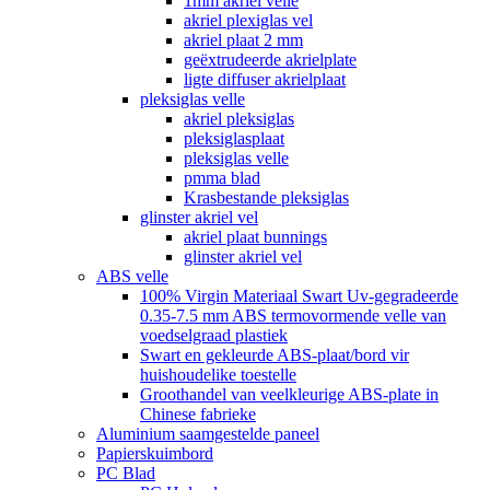
1mm akriel velle
akriel plexiglas vel
akriel plaat 2 mm
geëxtrudeerde akrielplate
ligte diffuser akrielplaat
pleksiglas velle
akriel pleksiglas
pleksiglasplaat
pleksiglas velle
pmma blad
Krasbestande pleksiglas
glinster akriel vel
akriel plaat bunnings
glinster akriel vel
ABS velle
100% Virgin Materiaal Swart Uv-gegradeerde
0.35-7.5 mm ABS termovormende velle van
voedselgraad plastiek
Swart en gekleurde ABS-plaat/bord vir
huishoudelike toestelle
Groothandel van veelkleurige ABS-plate in
Chinese fabrieke
Aluminium saamgestelde paneel
Papierskuimbord
PC Blad