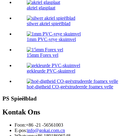
akriel glasplaat
silwer akriel spieëlblad
1mm PVC-vrye skuimvel
15mm Forex vel
gekleurde PVC-skuimvel
hoë-digtheid CO-geëxtrudeerde foamex velle
PS Spieëlblad
Kontak Ons
Foon:
+86 -21 -56561003
E-pos:
info@gokai.com.cn
Whatsapp:
+86 18918606548