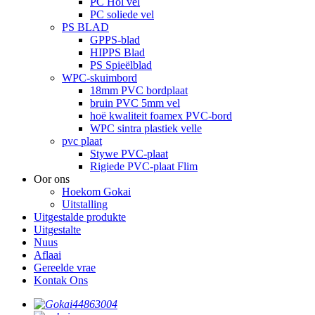
PC Hol vel
PC soliede vel
PS BLAD
GPPS-blad
HIPPS Blad
PS Spieëlblad
WPC-skuimbord
18mm PVC bordplaat
bruin PVC 5mm vel
hoë kwaliteit foamex PVC-bord
WPC sintra plastiek velle
pvc plaat
Stywe PVC-plaat
Rigiede PVC-plaat Flim
Oor ons
Hoekom Gokai
Uitstalling
Uitgestalde produkte
Uitgestalte
Nuus
Aflaai
Gereelde vrae
Kontak Ons