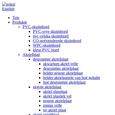
English
Tuis
Produkte
PVC-skuimbord
PVC-vrye skuimbord
pvc celuka skuimbord
CO-geëxtrudeerde skuimbord
WPC-skuimbord
kleur PVC bord
Akrielblad
deursigtige akrielplaat
akwarium akriel velle
deursigtige akrielplaat
helder gegote akrielplaat
helder akrielpanele van hoë gehalte
hoë deursigtige akrielplaat
gegote akrielplaat
akriel glasplaat
akriel plastiek vel
gegote akrielplaat
pmma velle
uv akriel plaat
akriel spieëlblad