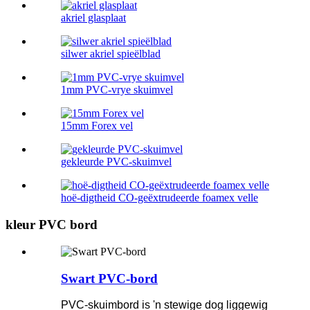
akriel glasplaat
silwer akriel spieëlblad
1mm PVC-vrye skuimvel
15mm Forex vel
gekleurde PVC-skuimvel
hoë-digtheid CO-geëxtrudeerde foamex velle
kleur PVC bord
Swart PVC-bord
PVC-skuimbord is 'n stewige dog liggewig