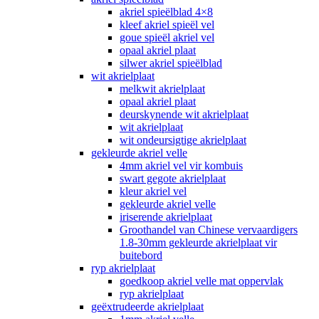
akriel spieëlblad 4×8
kleef akriel spieël vel
goue spieël akriel vel
opaal akriel plaat
silwer akriel spieëlblad
wit akrielplaat
melkwit akrielplaat
opaal akriel plaat
deurskynende wit akrielplaat
wit akrielplaat
wit ondeursigtige akrielplaat
gekleurde akriel velle
4mm akriel vel vir kombuis
swart gegote akrielplaat
kleur akriel vel
gekleurde akriel velle
iriserende akrielplaat
Groothandel van Chinese vervaardigers
1.8-30mm gekleurde akrielplaat vir
buitebord
ryp akrielplaat
goedkoop akriel velle mat oppervlak
ryp akrielplaat
geëxtrudeerde akrielplaat