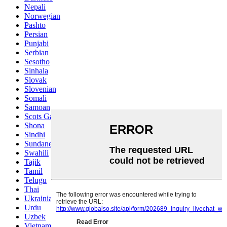
Nepali
Norwegian
Pashto
Persian
Punjabi
Serbian
Sesotho
Sinhala
Slovak
Slovenian
Somali
Samoan
Scots Gaelic
Shona
Sindhi
Sundanese
Swahili
Tajik
Tamil
Telugu
Thai
Ukrainian
Urdu
Uzbek
Vietnamese