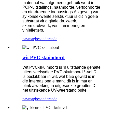
materiaal wat algemeen gebruik word in
POP-uitstallings, naamborde, vertoonborde
en nie-draende toepassings.As gevolg van
sy konsekwente selstruktuur is dit 'n goeie
substraat vir digitale drukwerk,
skermdrukwerk, verf, laminering en
vinielletters.
navraag
besonderhede
wit PVC-skuimbord
Wit PVC-skuimbord is 'n uitstaande gehalte,
uiters veelsydige PVC-skuimbord / -vel.Dit
is beskikbaar in wit, wat baie gewild is in
die internasionale mark, dit is in mat en
blink afwerking in uitgesoekte groottes.Dit
het uitstekende UV-weerstand buite.
navraag
besonderhede