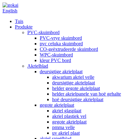
English
Tuis
Produkte
PVC-skuimbord
PVC-vrye skuimbord
pvc celuka skuimbord
CO-geëxtrudeerde skuimbord
WPC-skuimbord
kleur PVC bord
Akrielblad
deursigtige akrielplaat
akwarium akriel velle
deursigtige akrielplaat
helder gegote akrielplaat
helder akrielpanele van hoë gehalte
hoë deursigtige akrielplaat
gegote akrielplaat
akriel glasplaat
akriel plastiek vel
gegote akrielplaat
pmma velle
uv akriel plaat
akriel spieëlblad