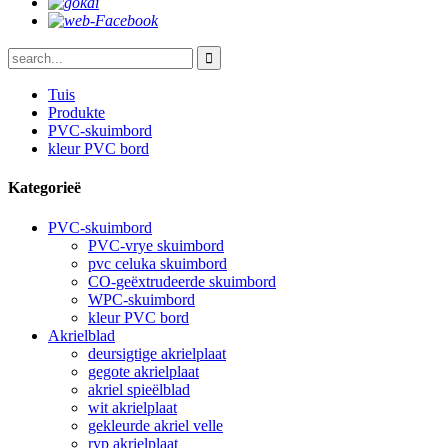
Tuis
Produkte
PVC-skuimbord
kleur PVC bord
Kategorieë
PVC-skuimbord
PVC-vrye skuimbord
pvc celuka skuimbord
CO-geëxtrudeerde skuimbord
WPC-skuimbord
kleur PVC bord
Akrielblad
deursigtige akrielplaat
gegote akrielplaat
akriel spieëlblad
wit akrielplaat
gekleurde akriel velle
ryp akrielplaat