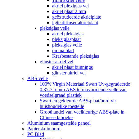
1mm akriel velle
akriel plexiglas vel
akriel plaat 2 mm
geëxtrudeerde akrielplate
ligte diffuser akrielplaat
pleksiglas velle
akriel pleksiglas
pleksiglasplaat
pleksiglas velle
pmma blad
Krasbestande pleksiglas
glinster akriel vel
akriel plaat bunnings
glinster akriel vel
ABS velle
100% Virgin Materiaal Swart Uv-gegradeerde
0.35-7.5 mm ABS termovormende velle van
voedselgraad plastiek
Swart en gekleurde ABS-plaat/bord vir
huishoudelike toestelle
Groothandel van veelkleurige ABS-plate in
Chinese fabrieke
Aluminium saamgestelde paneel
Papierskuimbord
PC Blad