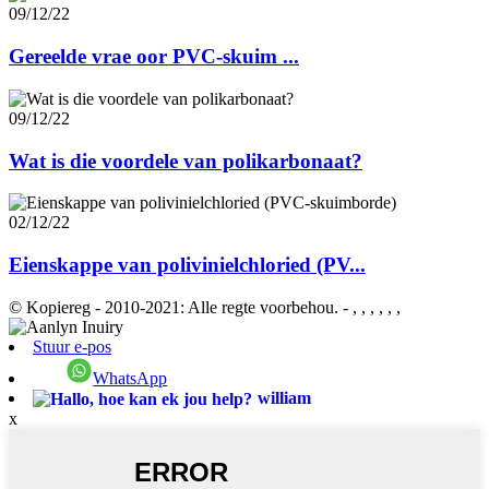
09/12/22
Gereelde vrae oor PVC-skuim ...
09/12/22
Wat is die voordele van polikarbonaat?
02/12/22
Eienskappe van polivinielchloried (PV...
© Kopiereg - 2010-2021: Alle regte voorbehou.
- , , , , , ,
Stuur e-pos
WhatsApp
william
x