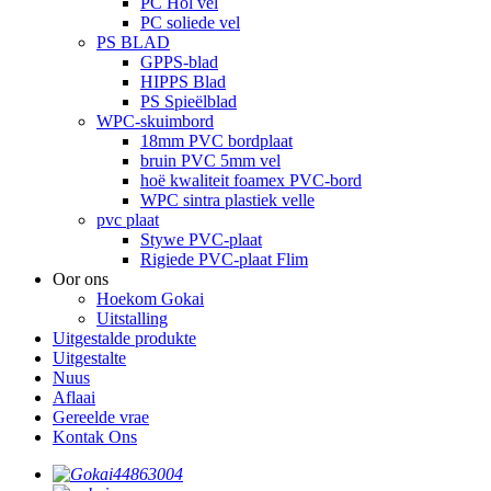
PC Hol vel
PC soliede vel
PS BLAD
GPPS-blad
HIPPS Blad
PS Spieëlblad
WPC-skuimbord
18mm PVC bordplaat
bruin PVC 5mm vel
hoë kwaliteit foamex PVC-bord
WPC sintra plastiek velle
pvc plaat
Stywe PVC-plaat
Rigiede PVC-plaat Flim
Oor ons
Hoekom Gokai
Uitstalling
Uitgestalde produkte
Uitgestalte
Nuus
Aflaai
Gereelde vrae
Kontak Ons