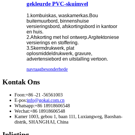
gekleurde PVC-skuimvel
1.kombuiskas, waskamerkas.Bou
buitemuurbord, binnenshuise
versieringsbord, afskortingsbord in kantoor
en huis.
2.Afskorting met hol ontwerp.Argitektoniese
versierings en stoffering.
3.Skermdrukwerk, plat
oplosmiddeldrukwerk, gravure,
advertensiebord en uitstalling vertoon.
navraag
besonderhede
Kontak Ons
Foon:
+86 -21 -56561003
E-pos:
info@gokai.com.cn
Whatsapp:
+86 18918606548
Wechat:
+86 18918606548
Kamer 1003, gebou 1, baan 111, Luxiangweg, Baoshan-
distrik, SHANGHAI, China
Inligting