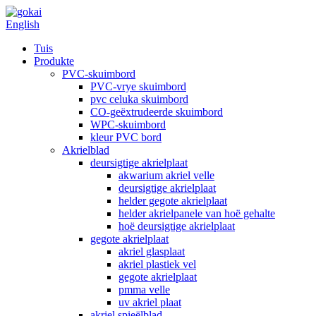
English
Tuis
Produkte
PVC-skuimbord
PVC-vrye skuimbord
pvc celuka skuimbord
CO-geëxtrudeerde skuimbord
WPC-skuimbord
kleur PVC bord
Akrielblad
deursigtige akrielplaat
akwarium akriel velle
deursigtige akrielplaat
helder gegote akrielplaat
helder akrielpanele van hoë gehalte
hoë deursigtige akrielplaat
gegote akrielplaat
akriel glasplaat
akriel plastiek vel
gegote akrielplaat
pmma velle
uv akriel plaat
akriel spieëlblad