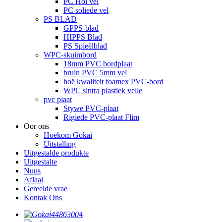
PC Hol vel
PC soliede vel
PS BLAD
GPPS-blad
HIPPS Blad
PS Spieëlblad
WPC-skuimbord
18mm PVC bordplaat
bruin PVC 5mm vel
hoë kwaliteit foamex PVC-bord
WPC sintra plastiek velle
pvc plaat
Stywe PVC-plaat
Rigiede PVC-plaat Flim
Oor ons
Hoekom Gokai
Uitstalling
Uitgestalde produkte
Uitgestalte
Nuus
Aflaai
Gereelde vrae
Kontak Ons