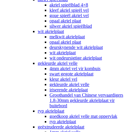
akriel spieëlblad 4×8
kleef akriel spieël vel
goue spieël akriel vel
opaal akriel plaat
silwer akriel spieëlblad
wit akrielplaat
melkwit akrielplaat
opaal akriel plaat
deurskynende wit akrielplaat
wit akrielplaat
wit ondeursigtige akrielplaat
gekleurde akriel velle
4mm akriel vel vir kombuis
swart gegote akrielplaat
kleur akriel vel
gekleurde akriel velle
iriserende akrielplaat
Groothandel van Chinese vervaardigers
1.8-30mm gekleurde akrielplaat vir
buitebord
ryp akrielplaat
goedkoop akriel velle mat oppervlak
ryp akrielplaat
geëxtrudeerde akrielplaat