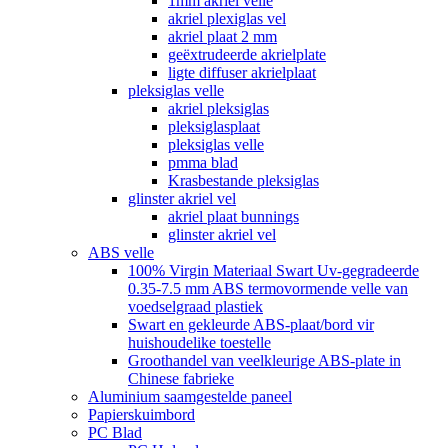
1mm akriel velle
akriel plexiglas vel
akriel plaat 2 mm
geëxtrudeerde akrielplate
ligte diffuser akrielplaat
pleksiglas velle
akriel pleksiglas
pleksiglasplaat
pleksiglas velle
pmma blad
Krasbestande pleksiglas
glinster akriel vel
akriel plaat bunnings
glinster akriel vel
ABS velle
100% Virgin Materiaal Swart Uv-gegradeerde
0.35-7.5 mm ABS termovormende velle van
voedselgraad plastiek
Swart en gekleurde ABS-plaat/bord vir
huishoudelike toestelle
Groothandel van veelkleurige ABS-plate in
Chinese fabrieke
Aluminium saamgestelde paneel
Papierskuimbord
PC Blad