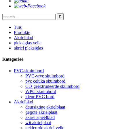
Tuis
Produkte
Akrielblad
pleksiglas velle
akriel pleksiglas
Kategorieë
PVC-skuimbord
PVC-vrye skuimbord
pvc celuka skuimbord
CO-geëxtrudeerde skuimbord
WPC-skuimbord
kleur PVC bord
Akrielblad
deursigtige akrielplaat
gegote akrielplaat
akriel spieëlblad
wit akrielplaat
gekleurde akriel velle