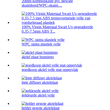
20mm kombuiskaste pvc stewige
skuimbord/WPC-skuim ...
100% Virgin Materiaal Swart Uv-gegradeerde
0.35-7.5mm ABS T...
WPC sintra plastiek velle
akriel plaat bunnings
goedkoop akriel velle mat oppervlak
ligte diffuser akrielplaat
gekleurde akriel velle
helder gegote akrielplaat