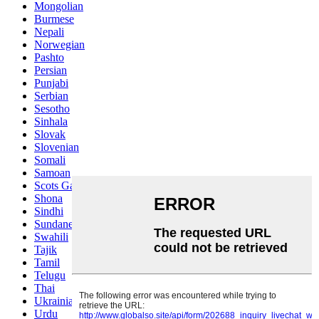
Mongolian
Burmese
Nepali
Norwegian
Pashto
Persian
Punjabi
Serbian
Sesotho
Sinhala
Slovak
Slovenian
Somali
Samoan
Scots Gaelic
Shona
Sindhi
Sundanese
Swahili
Tajik
Tamil
Telugu
Thai
Ukrainian
Urdu