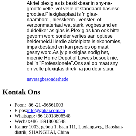
Akriel plexiglas is beskikbaar in sny-na-
grootte velle, vol velle of standaard basiese
groottes.Plexiglasplaat is 'n glas-,
naambord-, niesskerm-, venster- of
vertoonmateriaal wat sterk, vogbestand en
duideliker as glas is.Plexiglas kan ook hitte
gevorm word sonder verlies aan optiese
helderheid.Hierdie akrielplate is ekonomies,
impakbestand en kan presies op maat
gesny word.As jy pleksiglas nodig het,
moenie Home Depot of Lowes besoek nie,
bel 'n "Professionele".Ons sal op maat sny
en velle plexiglas direk na jou deur stuur.
navraag
besonderhede
Kontak Ons
Foon:
+86 -21 -56561003
E-pos:
info@gokai.com.cn
Whatsapp:
+86 18918606548
Wechat:
+86 18918606548
Kamer 1003, gebou 1, baan 111, Luxiangweg, Baoshan-
distrik, SHANGHAI, China