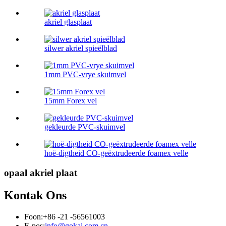
akriel glasplaat
silwer akriel spieëlblad
1mm PVC-vrye skuimvel
15mm Forex vel
gekleurde PVC-skuimvel
hoë-digtheid CO-geëxtrudeerde foamex velle
opaal akriel plaat
Kontak Ons
Foon:
+86 -21 -56561003
E-pos:
info@gokai.com.cn