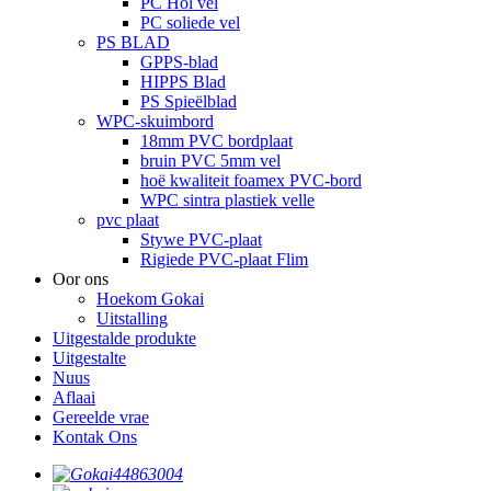
PC Hol vel
PC soliede vel
PS BLAD
GPPS-blad
HIPPS Blad
PS Spieëlblad
WPC-skuimbord
18mm PVC bordplaat
bruin PVC 5mm vel
hoë kwaliteit foamex PVC-bord
WPC sintra plastiek velle
pvc plaat
Stywe PVC-plaat
Rigiede PVC-plaat Flim
Oor ons
Hoekom Gokai
Uitstalling
Uitgestalde produkte
Uitgestalte
Nuus
Aflaai
Gereelde vrae
Kontak Ons