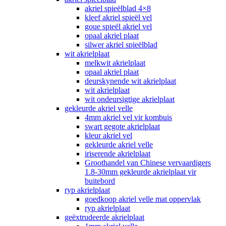
akriel spieëlblad 4×8
kleef akriel spieël vel
goue spieël akriel vel
opaal akriel plaat
silwer akriel spieëlblad
wit akrielplaat
melkwit akrielplaat
opaal akriel plaat
deurskynende wit akrielplaat
wit akrielplaat
wit ondeursigtige akrielplaat
gekleurde akriel velle
4mm akriel vel vir kombuis
swart gegote akrielplaat
kleur akriel vel
gekleurde akriel velle
iriserende akrielplaat
Groothandel van Chinese vervaardigers
1.8-30mm gekleurde akrielplaat vir
buitebord
ryp akrielplaat
goedkoop akriel velle mat oppervlak
ryp akrielplaat
geëxtrudeerde akrielplaat