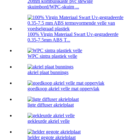
20mm kombuiskaste pvc stewige
skuimbord/WPC-skuim ...
100% Virgin Materiaal Swart Uv-gegradeerde
0.35-7.5mm ABS T...
WPC sintra plastiek velle
akriel plaat bunnings
goedkoop akriel velle mat oppervlak
ligte diffuser akrielplaat
gekleurde akriel velle
helder gegote akrielplaat