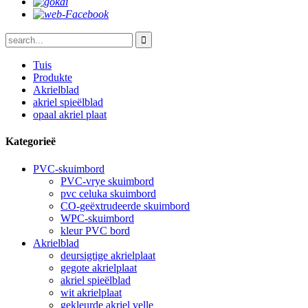
Tuis
Produkte
Akrielblad
akriel spieëlblad
opaal akriel plaat
Kategorieë
PVC-skuimbord
PVC-vrye skuimbord
pvc celuka skuimbord
CO-geëxtrudeerde skuimbord
WPC-skuimbord
kleur PVC bord
Akrielblad
deursigtige akrielplaat
gegote akrielplaat
akriel spieëlblad
wit akrielplaat
gekleurde akriel velle