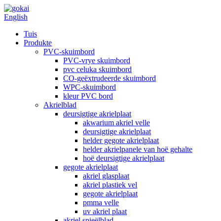
English
Tuis
Produkte
PVC-skuimbord
PVC-vrye skuimbord
pvc celuka skuimbord
CO-geëxtrudeerde skuimbord
WPC-skuimbord
kleur PVC bord
Akrielblad
deursigtige akrielplaat
akwarium akriel velle
deursigtige akrielplaat
helder gegote akrielplaat
helder akrielpanele van hoë gehalte
hoë deursigtige akrielplaat
gegote akrielplaat
akriel glasplaat
akriel plastiek vel
gegote akrielplaat
pmma velle
uv akriel plaat
akriel spieëlblad