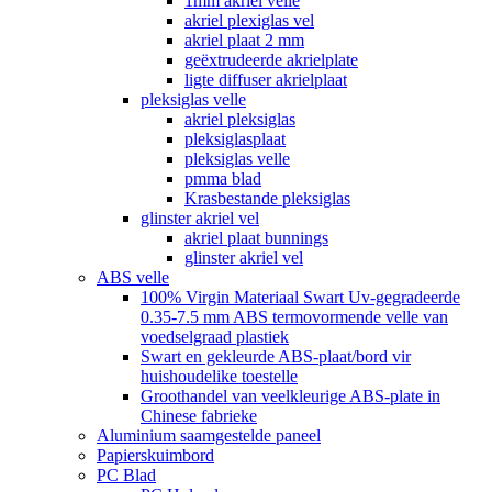
1mm akriel velle
akriel plexiglas vel
akriel plaat 2 mm
geëxtrudeerde akrielplate
ligte diffuser akrielplaat
pleksiglas velle
akriel pleksiglas
pleksiglasplaat
pleksiglas velle
pmma blad
Krasbestande pleksiglas
glinster akriel vel
akriel plaat bunnings
glinster akriel vel
ABS velle
100% Virgin Materiaal Swart Uv-gegradeerde
0.35-7.5 mm ABS termovormende velle van
voedselgraad plastiek
Swart en gekleurde ABS-plaat/bord vir
huishoudelike toestelle
Groothandel van veelkleurige ABS-plate in
Chinese fabrieke
Aluminium saamgestelde paneel
Papierskuimbord
PC Blad