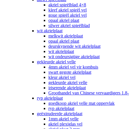
akriel spieëlblad 4×8
kleef akriel spieël vel
goue spieël akriel vel
opaal akriel plaat
silwer akriel spieëlblad
wit akrielplaat
melkwit akrielplaat
opaal akriel plaat
deurskynende wit akrielplaat
wit akrielplaat
wit ondeursigtige akrielplaat
gekleurde akriel velle
4mm akriel vel vir kombuis
swart gegote akrielplaat
kleur akriel vel
gekleurde akriel velle
iriserende akrielplaat
Groothandel van Chinese vervaardigers 1.8-
ryp akrielplaat
goedkoop akriel velle mat oppervlak
ryp akrielplaat
geëxtrudeerde akrielplaat
1mm akriel velle
akriel plexiglas vel