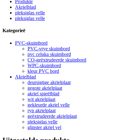
Produkte
Akrielblad
pleksiglas velle
pleksiglas velle
Kategorieë
PVC-skuimbord
PVC-vrye skuimbord
pvc celuka skuimbord
CO-geëxtrudeerde skuimbord
WPC-skuimbord
kleur PVC bord
Akrielblad
deursigtige akrielplaat
gegote akrielplaat
akriel spieëlblad
wit akrielplaat
gekleurde akriel velle
ryp akrielplaat
geëxtrudeerde akrielplaat
pleksiglas velle
glinster akriel vel