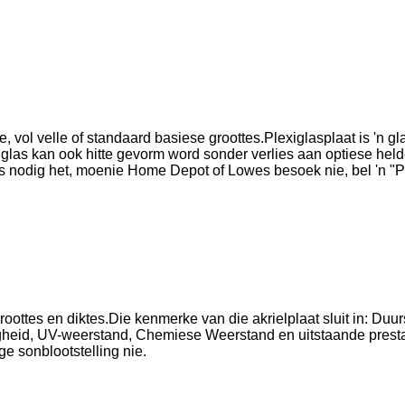
le, vol velle of standaard basiese groottes.Plexiglasplaat is 'n 
xiglas kan ook hitte gevorm word sonder verlies aan optiese hel
s nodig het, moenie Home Depot of Lowes besoek nie, bel 'n "Pr
roottes en diktes.Die kenmerke van die akrielplaat sluit in: Du
gheid, UV-weerstand, Chemiese Weerstand en uitstaande prestasi
ge sonblootstelling nie.