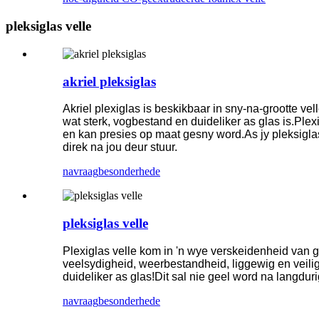
pleksiglas velle
akriel pleksiglas
Akriel plexiglas is beskikbaar in sny-na-grootte vel
wat sterk, vogbestand en duideliker as glas is.Ple
en kan presies op maat gesny word.As jy pleksigla
direk na jou deur stuur.
navraag
besonderhede
pleksiglas velle
Plexiglas velle kom in 'n wye verskeidenheid van g
veelsydigheid, weerbestandheid, liggewig en veili
duideliker as glas!Dit sal nie geel word na langduri
navraag
besonderhede