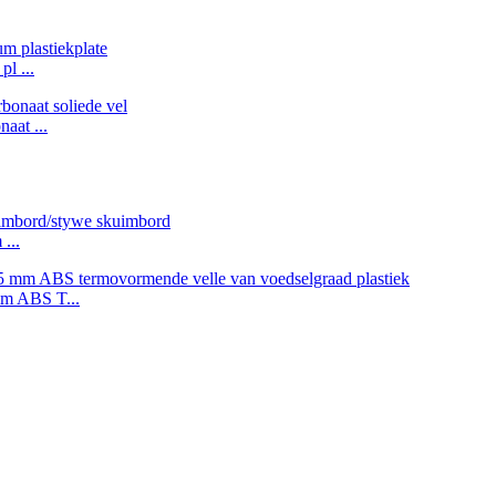
l ...
aat ...
...
mm ABS T...