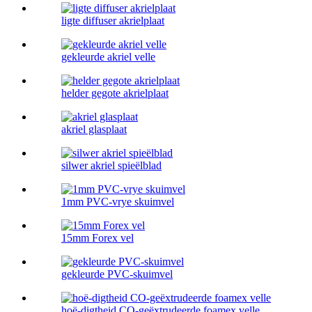
ligte diffuser akrielplaat
gekleurde akriel velle
helder gegote akrielplaat
akriel glasplaat
silwer akriel spieëlblad
1mm PVC-vrye skuimvel
15mm Forex vel
gekleurde PVC-skuimvel
hoë-digtheid CO-geëxtrudeerde foamex velle