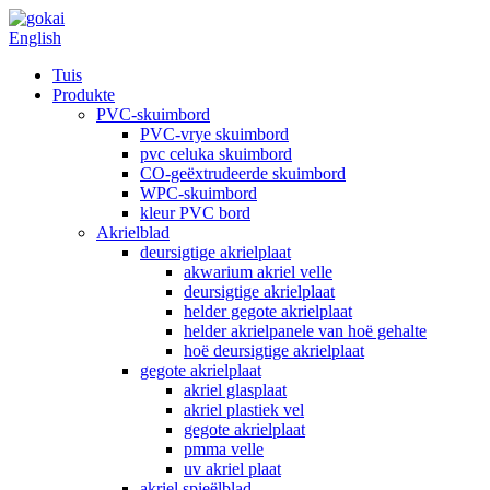
English
Tuis
Produkte
PVC-skuimbord
PVC-vrye skuimbord
pvc celuka skuimbord
CO-geëxtrudeerde skuimbord
WPC-skuimbord
kleur PVC bord
Akrielblad
deursigtige akrielplaat
akwarium akriel velle
deursigtige akrielplaat
helder gegote akrielplaat
helder akrielpanele van hoë gehalte
hoë deursigtige akrielplaat
gegote akrielplaat
akriel glasplaat
akriel plastiek vel
gegote akrielplaat
pmma velle
uv akriel plaat
akriel spieëlblad