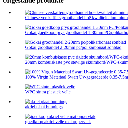
Uitgestalde produkte
Chinese verskaffers groothandel hoë kwaliteit aluminium p
Gokai goedkoop prys groothandel 1-30mm PC/polikarbon
Gokai groothandel 2-20mm pc/polikarbonaat sonblad
20mm kombuiskaste pvc stewige skuimbord/WPC-skuim 
100% Virgin Materiaal Swart Uv-gegradeerde 0.35-7.5
WPC sintra plastiek velle
akriel plaat bunnings
goedkoop akriel velle mat oppervlak