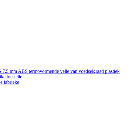
5-7.5 mm ABS termovormende velle van voedselgraad plastiek
ke toestelle
e fabrieke