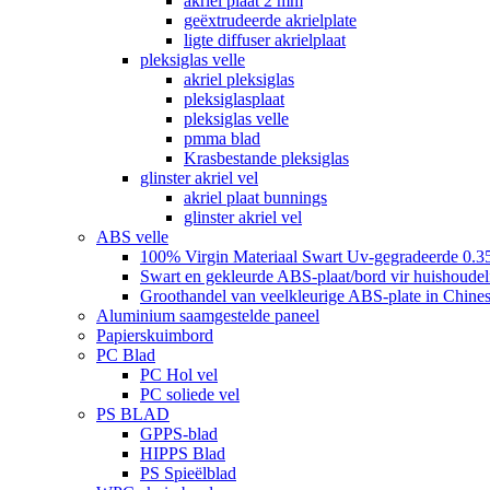
akriel plaat 2 mm
geëxtrudeerde akrielplate
ligte diffuser akrielplaat
pleksiglas velle
akriel pleksiglas
pleksiglasplaat
pleksiglas velle
pmma blad
Krasbestande pleksiglas
glinster akriel vel
akriel plaat bunnings
glinster akriel vel
ABS velle
100% Virgin Materiaal Swart Uv-gegradeerde 0.3
Swart en gekleurde ABS-plaat/bord vir huishoudeli
Groothandel van veelkleurige ABS-plate in Chines
Aluminium saamgestelde paneel
Papierskuimbord
PC Blad
PC Hol vel
PC soliede vel
PS BLAD
GPPS-blad
HIPPS Blad
PS Spieëlblad