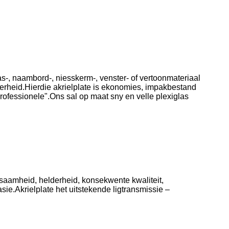
glas-, naambord-, niesskerm-, venster- of vertoonmateriaal
derheid.Hierdie akrielplate is ekonomies, impakbestand
ofessionele".Ons sal op maat sny en velle plexiglas
ursaamheid, helderheid, konsekwente kwaliteit,
e.Akrielplate het uitstekende ligtransmissie –