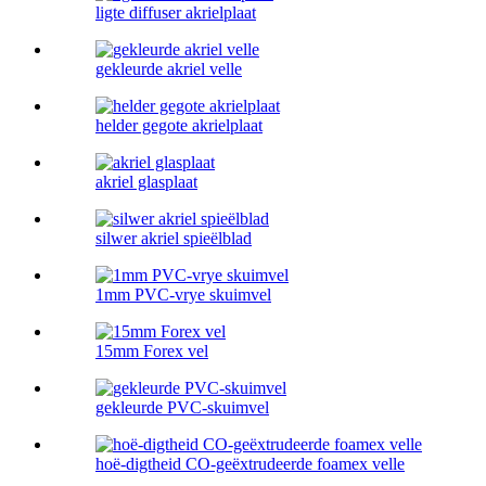
ligte diffuser akrielplaat
gekleurde akriel velle
helder gegote akrielplaat
akriel glasplaat
silwer akriel spieëlblad
1mm PVC-vrye skuimvel
15mm Forex vel
gekleurde PVC-skuimvel
hoë-digtheid CO-geëxtrudeerde foamex velle