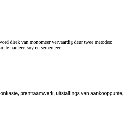
t word direk van monomeer vervaardig deur twee metodes:
om te hanteer, sny en sementeer.
toonkaste, prentraamwerk, uitstallings van aankooppunte,