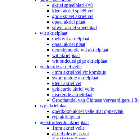
akriel spieëlblad 4×8
kleef akriel spieël vel
goue spieël akriel vel
opaal akriel plaat
silwer akriel spieëlblad
wit akrielplaat
melkwit akrielplaat
opaal akriel plaat
deurskynende wit akrielplaat
wit akrielplaat
wit ondeursigtige akrielplaat
gekleurde akriel velle
4mm akriel vel vir kombuis
swart gegote akrielplaat
kleur akriel vel
gekleurde akriel velle
iriserende akrielplaat
Groothandel van Chinese vervaardigers 1.8-
ryp akrielplaat
goedkoop akriel velle mat oppervlak
ryp akrielplaat
geëxtrudeerde akrielplaat
1mm akriel velle
akriel plexiglas vel