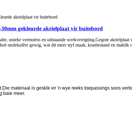
-30mm gekleurde akrielplaat vir buitebord
lte, unieke vermoëns en uitstaande werkverrigting.Gegote akrielplaa
ie hoë molekulêre gewig, wat dit meer styf maak, krasbestand en maklik 
st.Die materiaal is geskik vir 'n wye reeks toepassings soos ver
g baie meer.