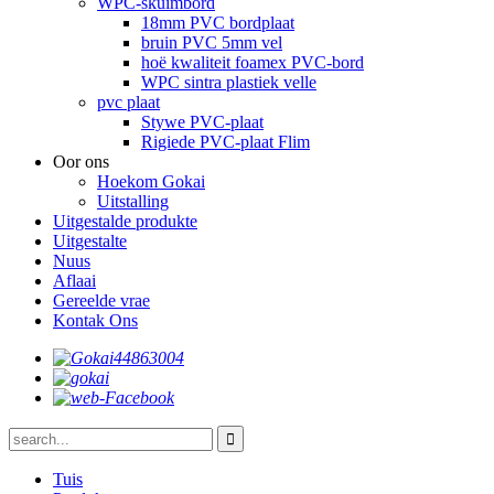
WPC-skuimbord
18mm PVC bordplaat
bruin PVC 5mm vel
hoë kwaliteit foamex PVC-bord
WPC sintra plastiek velle
pvc plaat
Stywe PVC-plaat
Rigiede PVC-plaat Flim
Oor ons
Hoekom Gokai
Uitstalling
Uitgestalde produkte
Uitgestalte
Nuus
Aflaai
Gereelde vrae
Kontak Ons
Tuis