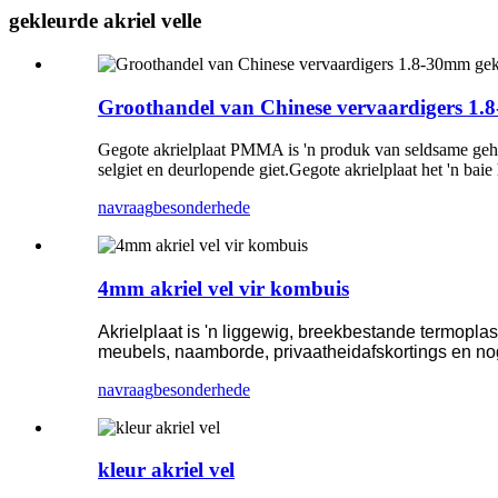
gekleurde akriel velle
Groothandel van Chinese vervaardigers 1.8
Gegote akrielplaat PMMA is 'n produk van seldsame geha
selgiet en deurlopende giet.Gegote akrielplaat het 'n ba
navraag
besonderhede
4mm akriel vel vir kombuis
Akrielplaat is 'n liggewig, breekbestande termopla
meubels, naamborde, privaatheidafskortings en no
navraag
besonderhede
kleur akriel vel