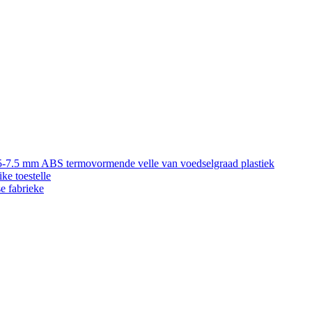
5-7.5 mm ABS termovormende velle van voedselgraad plastiek
ke toestelle
e fabrieke