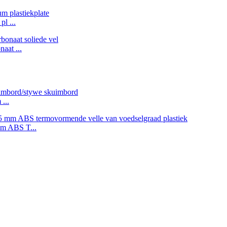
l ...
aat ...
...
mm ABS T...