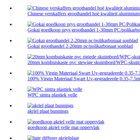
Chinese verskaffers groothandel hoë kwaliteit aluminium p
Gokai goedkoop prys groothandel 1-30mm PC/polikarbon
Gokai groothandel 2-20mm pc/polikarbonaat sonblad
20mm kombuiskaste pvc stewige skuimbord/WPC-skuim 
100% Virgin Materiaal Swart Uv-gegradeerde 0.35-7.5
WPC sintra plastiek velle
akriel plaat bunnings
goedkoop akriel velle mat oppervlak