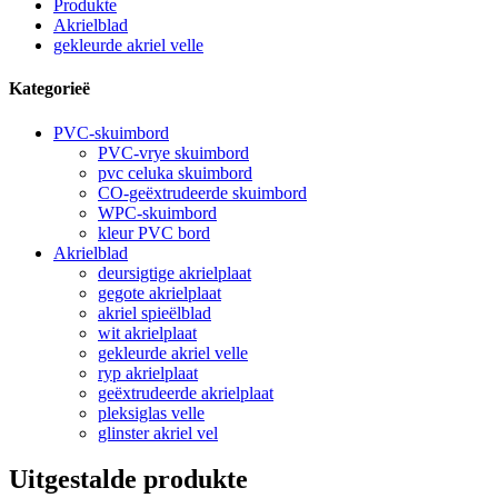
Produkte
Akrielblad
gekleurde akriel velle
Kategorieë
PVC-skuimbord
PVC-vrye skuimbord
pvc celuka skuimbord
CO-geëxtrudeerde skuimbord
WPC-skuimbord
kleur PVC bord
Akrielblad
deursigtige akrielplaat
gegote akrielplaat
akriel spieëlblad
wit akrielplaat
gekleurde akriel velle
ryp akrielplaat
geëxtrudeerde akrielplaat
pleksiglas velle
glinster akriel vel
Uitgestalde produkte