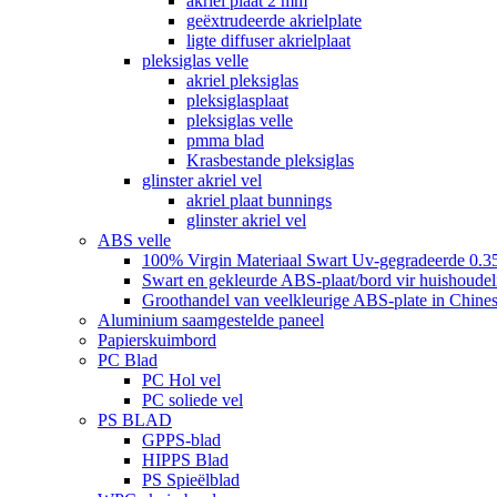
akriel plaat 2 mm
geëxtrudeerde akrielplate
ligte diffuser akrielplaat
pleksiglas velle
akriel pleksiglas
pleksiglasplaat
pleksiglas velle
pmma blad
Krasbestande pleksiglas
glinster akriel vel
akriel plaat bunnings
glinster akriel vel
ABS velle
100% Virgin Materiaal Swart Uv-gegradeerde 0.3
Swart en gekleurde ABS-plaat/bord vir huishoudeli
Groothandel van veelkleurige ABS-plate in Chines
Aluminium saamgestelde paneel
Papierskuimbord
PC Blad
PC Hol vel
PC soliede vel
PS BLAD
GPPS-blad
HIPPS Blad
PS Spieëlblad