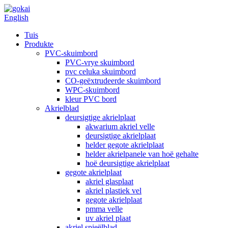
English
Tuis
Produkte
PVC-skuimbord
PVC-vrye skuimbord
pvc celuka skuimbord
CO-geëxtrudeerde skuimbord
WPC-skuimbord
kleur PVC bord
Akrielblad
deursigtige akrielplaat
akwarium akriel velle
deursigtige akrielplaat
helder gegote akrielplaat
helder akrielpanele van hoë gehalte
hoë deursigtige akrielplaat
gegote akrielplaat
akriel glasplaat
akriel plastiek vel
gegote akrielplaat
pmma velle
uv akriel plaat
akriel spieëlblad