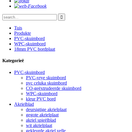
Tuis
Produkte
PVC-skuimbord
WPC-skuimbord
18mm PVC bordplaat
Kategorieë
PVC-skuimbord
PVC-vrye skuimbord
pvc celuka skuimbord
CO-geëxtrudeerde skuimbord
WPC-skuimbord
kleur PVC bord
Akrielblad
deursigtige akrielplaat
gegote akrielplaat
akriel spieëlblad
wit akrielplaat
gekleurde akriel velle