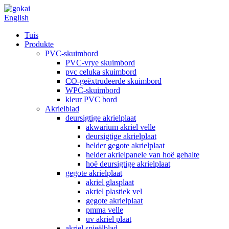
English
Tuis
Produkte
PVC-skuimbord
PVC-vrye skuimbord
pvc celuka skuimbord
CO-geëxtrudeerde skuimbord
WPC-skuimbord
kleur PVC bord
Akrielblad
deursigtige akrielplaat
akwarium akriel velle
deursigtige akrielplaat
helder gegote akrielplaat
helder akrielpanele van hoë gehalte
hoë deursigtige akrielplaat
gegote akrielplaat
akriel glasplaat
akriel plastiek vel
gegote akrielplaat
pmma velle
uv akriel plaat
akriel spieëlblad