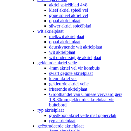
akriel spieëlblad 4×8
kleef akriel spieël vel
goue spieël akriel vel
opaal akriel plaat
silwer akriel spieëlblad
wit akrielplaat
melkwit akrielplaat
opaal akriel plaat
deurskynende wit akrielplaat
wit akrielplaat
wit ondeursigtige akrielplaat
gekleurde akriel velle
4mm akriel vel vir kombuis
swart gegote akrielplaat
kleur akriel vel
gekleurde akriel velle
iriserende akrielplaat
Groothandel van Chinese vervaardigers
1.8-30mm gekleurde akrielplaat vir
buitebord
ryp akrielplaat
goedkoop akriel velle mat oppervlak
ryp akrielplaat
geëxtrudeerde akrielplaat