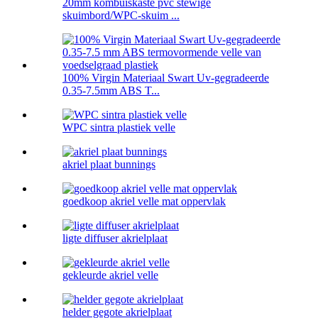
20mm kombuiskaste pvc stewige
skuimbord/WPC-skuim ...
100% Virgin Materiaal Swart Uv-gegradeerde
0.35-7.5mm ABS T...
WPC sintra plastiek velle
akriel plaat bunnings
goedkoop akriel velle mat oppervlak
ligte diffuser akrielplaat
gekleurde akriel velle
helder gegote akrielplaat