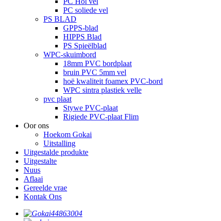
PC Hol vel
PC soliede vel
PS BLAD
GPPS-blad
HIPPS Blad
PS Spieëlblad
WPC-skuimbord
18mm PVC bordplaat
bruin PVC 5mm vel
hoë kwaliteit foamex PVC-bord
WPC sintra plastiek velle
pvc plaat
Stywe PVC-plaat
Rigiede PVC-plaat Flim
Oor ons
Hoekom Gokai
Uitstalling
Uitgestalde produkte
Uitgestalte
Nuus
Aflaai
Gereelde vrae
Kontak Ons