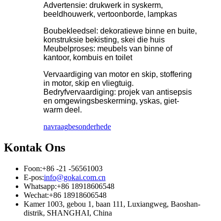
Advertensie: drukwerk in syskerm,
beeldhouwerk, vertoonborde, lampkas
Boubekleedsel: dekoratiewe binne en buite,
konstruksie bekisting, skei die huis
Meubelproses: meubels van binne of
kantoor, kombuis en toilet
Vervaardiging van motor en skip, stoffering
in motor, skip en vliegtuig.
Bedryfvervaardiging: projek van antisepsis
en omgewingsbeskerming, yskas, giet-
warm deel.
navraag
besonderhede
Kontak Ons
Foon:
+86 -21 -56561003
E-pos:
info@gokai.com.cn
Whatsapp:
+86 18918606548
Wechat:
+86 18918606548
Kamer 1003, gebou 1, baan 111, Luxiangweg, Baoshan-
distrik, SHANGHAI, China