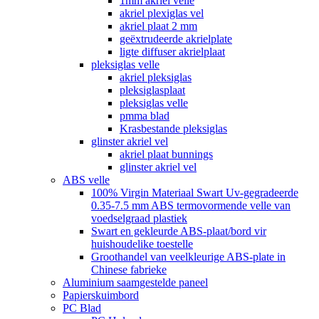
1mm akriel velle
akriel plexiglas vel
akriel plaat 2 mm
geëxtrudeerde akrielplate
ligte diffuser akrielplaat
pleksiglas velle
akriel pleksiglas
pleksiglasplaat
pleksiglas velle
pmma blad
Krasbestande pleksiglas
glinster akriel vel
akriel plaat bunnings
glinster akriel vel
ABS velle
100% Virgin Materiaal Swart Uv-gegradeerde
0.35-7.5 mm ABS termovormende velle van
voedselgraad plastiek
Swart en gekleurde ABS-plaat/bord vir
huishoudelike toestelle
Groothandel van veelkleurige ABS-plate in
Chinese fabrieke
Aluminium saamgestelde paneel
Papierskuimbord
PC Blad