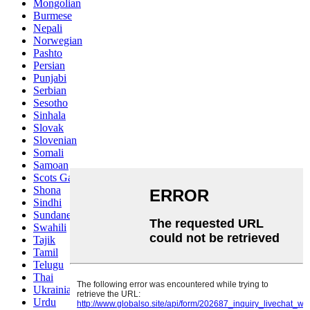
Mongolian
Burmese
Nepali
Norwegian
Pashto
Persian
Punjabi
Serbian
Sesotho
Sinhala
Slovak
Slovenian
Somali
Samoan
Scots Gaelic
Shona
Sindhi
Sundanese
Swahili
Tajik
Tamil
Telugu
Thai
Ukrainian
Urdu