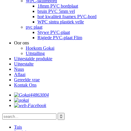
WPC-skuimbord
18mm PVC bordplaat
bruin PVC 5mm vel
hoë kwaliteit foamex PVC-bord
WPC sintra plastiek velle
pvc plaat
Stywe PVC-plaat
Rigiede PVC-plaat Flim
Oor ons
Hoekom Gokai
Uitstalling
Uitgestalde produkte
Uitgestalte
Nuus
Aflaai
Gereelde vrae
Kontak Ons
Tuis