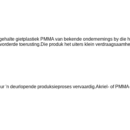
gehalte gietplastiek PMMA van bekende ondernemings by die hui
vorderde toerusting.Die produk het uiters klein verdraagsaamhe
r 'n deurlopende produksieproses vervaardig.Akriel- of PMMA-kor