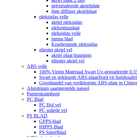
akriel plaat 2 mm
geëxtrudeerde akrielplate
ligte diffuser akrielplaat
pleksiglas velle
akriel pleksiglas
pleksiglasplaat
pleksiglas velle
pmma blad
Krasbestande pleksiglas
glinster akriel vel
akriel plaat bunnings
glinster akriel vel
ABS velle
100% Virgin Materiaal Swart Uv-gegradeerde 0.3
Swart en gekleurde ABS-plaat/bord vir huishoudeli
Groothandel van veelkleurige ABS-plate in Chines
Aluminium saamgestelde paneel
Papierskuimbord
PC Blad
PC Hol vel
PC soliede vel
PS BLAD
GPPS-blad
HIPPS Blad
PS Spieëlblad