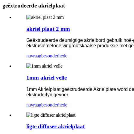
geëxtrudeerde akrielplaat
akriel plaat 2 mm
Geëxtrudeerde deursigtige akrielbord gebruik hoë-
ekstrusiemetode vir grootskaalse produksie met ge
navraag
besonderhede
1mm akriel velle
1mm Akrielplaat geëxtrudeerde Akrielplate word deu
ekstruderlyn gevoer.
navraag
besonderhede
ligte diffuser akrielplaat