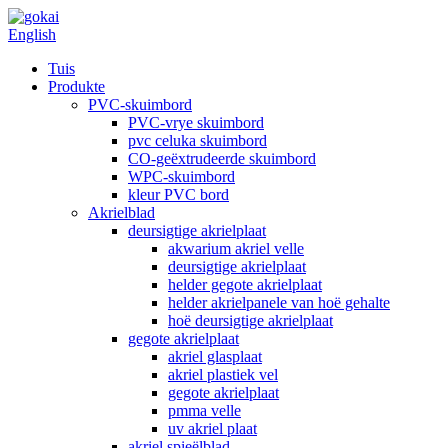
English
Tuis
Produkte
PVC-skuimbord
PVC-vrye skuimbord
pvc celuka skuimbord
CO-geëxtrudeerde skuimbord
WPC-skuimbord
kleur PVC bord
Akrielblad
deursigtige akrielplaat
akwarium akriel velle
deursigtige akrielplaat
helder gegote akrielplaat
helder akrielpanele van hoë gehalte
hoë deursigtige akrielplaat
gegote akrielplaat
akriel glasplaat
akriel plastiek vel
gegote akrielplaat
pmma velle
uv akriel plaat
akriel spieëlblad