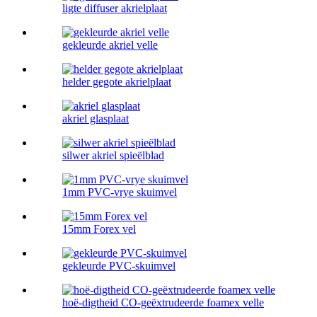
ligte diffuser akrielplaat
gekleurde akriel velle
helder gegote akrielplaat
akriel glasplaat
silwer akriel spieëlblad
1mm PVC-vrye skuimvel
15mm Forex vel
gekleurde PVC-skuimvel
hoë-digtheid CO-geëxtrudeerde foamex velle