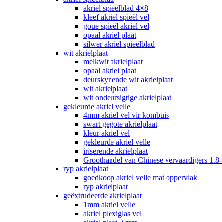
akriel spieëlblad 4×8
kleef akriel spieël vel
goue spieël akriel vel
opaal akriel plaat
silwer akriel spieëlblad
wit akrielplaat
melkwit akrielplaat
opaal akriel plaat
deurskynende wit akrielplaat
wit akrielplaat
wit ondeursigtige akrielplaat
gekleurde akriel velle
4mm akriel vel vir kombuis
swart gegote akrielplaat
kleur akriel vel
gekleurde akriel velle
iriserende akrielplaat
Groothandel van Chinese vervaardigers 1.8-
ryp akrielplaat
goedkoop akriel velle mat oppervlak
ryp akrielplaat
geëxtrudeerde akrielplaat
1mm akriel velle
akriel plexiglas vel