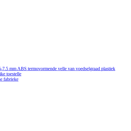
5-7.5 mm ABS termovormende velle van voedselgraad plastiek
ke toestelle
e fabrieke