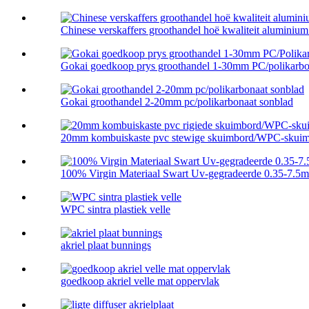
Chinese verskaffers groothandel hoë kwaliteit aluminium p
Gokai goedkoop prys groothandel 1-30mm PC/polikarbon
Gokai groothandel 2-20mm pc/polikarbonaat sonblad
20mm kombuiskaste pvc stewige skuimbord/WPC-skuim 
100% Virgin Materiaal Swart Uv-gegradeerde 0.35-7.5
WPC sintra plastiek velle
akriel plaat bunnings
goedkoop akriel velle mat oppervlak