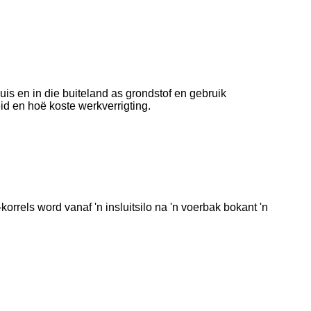
s en in die buiteland as grondstof en gebruik
id en hoë koste werkverrigting.
rels word vanaf 'n insluitsilo na 'n voerbak bokant 'n