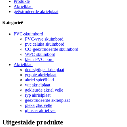
Produkte
Akrielblad
geëxtrudeerde akrielplaat
Kategorieë
PVC-skuimbord
PVC-vrye skuimbord
pvc celuka skuimbord
CO-geëxtrudeerde skuimbord
WPC-skuimbord
kleur PVC bord
Akrielblad
deursigtige akrielplaat
gegote akrielplaat
akriel spieëlblad
wit akrielplaat
gekleurde akriel velle
ryp akrielplaat
geëxtrudeerde akrielplaat
pleksiglas velle
glinster akriel vel
Uitgestalde produkte