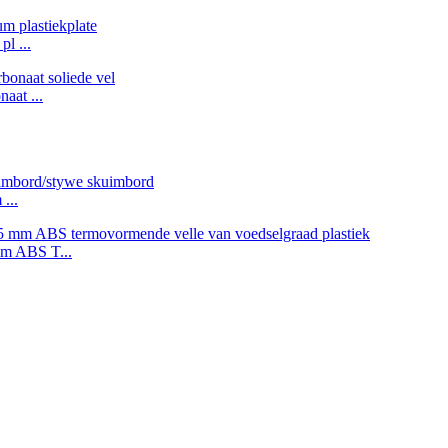
l ...
aat ...
...
mm ABS T...