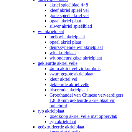
akriel spieëlblad 4×8
kleef akriel spieël vel
goue spieël akriel vel
opaal akriel plaat
silwer akriel spieëlblad
wit akrielplaat
melkwit akrielplaat
opaal akriel plaat
deurskynende wit akrielplaat
wit akrielplaat
wit ondeursigtige akrielplaat
gekleurde akriel velle
4mm akriel vel vir kombuis
swart gegote akrielplaat
kleur akriel vel
gekleurde akriel velle
iriserende akrielplaat
Groothandel van Chinese vervaardigers
1.8-30mm gekleurde akrielplaat vir
buitebord
ryp akrielplaat
goedkoop akriel velle mat oppervlak
ryp akrielplaat
geëxtrudeerde akrielplaat