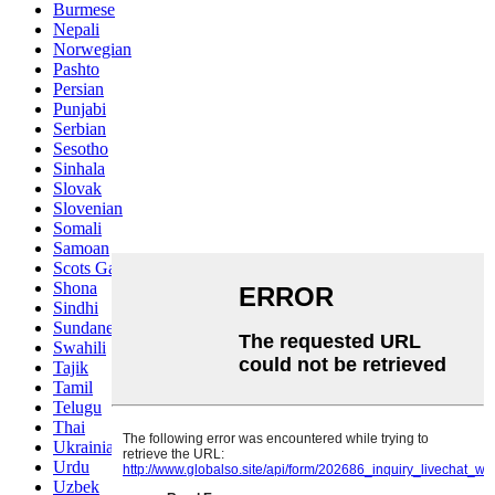
Burmese
Nepali
Norwegian
Pashto
Persian
Punjabi
Serbian
Sesotho
Sinhala
Slovak
Slovenian
Somali
Samoan
Scots Gaelic
Shona
Sindhi
Sundanese
Swahili
Tajik
Tamil
Telugu
Thai
Ukrainian
Urdu
Uzbek