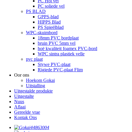
PC Hol vel
PC soliede vel
PS BLAD
GPPS-blad
HIPPS Blad
PS Spieëlblad
WPC-skuimbord
18mm PVC bordplaat
bruin PVC 5mm vel
hoë kwaliteit foamex PVC-bord
WPC sintra plastiek velle
pvc plaat
Stywe PVC-plaat
Rigiede PVC-plaat Flim
Oor ons
Hoekom Gokai
Uitstalling
Uitgestalde produkte
Uitgestalte
Nuus
Aflaai
Gereelde vrae
Kontak Ons