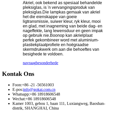
Akriel, ook bekend as spesiaal behandelde
pleksiglas, is 'n vervangingsproduk van
pleksiglas.Die lampkas gemaak van akriel
het die eienskappe van goeie
ligtransmissie, suiwer kleur, ryk kleur, mooi
en glad, met inagneming van beide dag- en
nageffekte, lang lewensduur en geen impak
op gebruik nie.Boonop kan akrielplaat
perfek gekombineer word met aluminium-
plastiekplaatprofiele en hoëgraadse
skermdrukwerk om aan die behoeftes van
besighede te voldoen.
navraag
besonderhede
Kontak Ons
Foon:
+86 -21 -56561003
E-pos:
info@gokai.com.cn
Whatsapp:
+86 18918606548
Wechat:
+86 18918606548
Kamer 1003, gebou 1, baan 111, Luxiangweg, Baoshan-
distrik, SHANGHAI, China