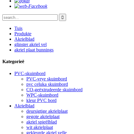
Tuis
Produkte
Akrielblad
glinster akriel vel
akriel plaat bunnings
Kategorieë
PVC-skuimbord
PVC-vrye skuimbord
pvc celuka skuimbord
CO-geëxtrudeerde skuimbord
WPC-skuimbord
kleur PVC bord
Akrielblad
deursigtige akrielplaat
gegote akrielplaat
akriel spieëlblad
wit akrielplaat
gekleurde akriel velle