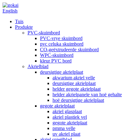
English
Tuis
Produkte
PVC-skuimbord
PVC-vrye skuimbord
pvc celuka skuimbord
CO-geëxtrudeerde skuimbord
WPC-skuimbord
kleur PVC bord
Akrielblad
deursigtige akrielplaat
akwarium akriel velle
deursigtige akrielplaat
helder gegote akrielplaat
helder akrielpanele van hoë gehalte
hoë deursigtige akrielplaat
gegote akrielplaat
akriel glasplaat
akriel plastiek vel
gegote akrielplaat
pmma velle
uv akriel plaat
akriel spieëlblad