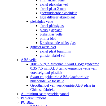
1mm akriel velle
akriel plexiglas vel
akriel plaat 2 mm
geëxtrudeerde akrielplate
ligte diffuser akrielplaat
pleksiglas velle
akriel pleksiglas
pleksiglasplaat
pleksiglas velle
pmma blad
Krasbestande pleksiglas
glinster akriel vel
akriel plaat bunnings
glinster akriel vel
ABS velle
100% Virgin Materiaal Swart Uv-gegradeerde
0.35-7.5 mm ABS termovormende velle van
voedselgraad plastiek
Swart en gekleurde ABS-plaat/bord vir
huishoudelike toestelle
Groothandel van veelkleurige ABS-plate in
Chinese fabrieke
Aluminium saamgestelde paneel
Papierskuimbord
PC Blad