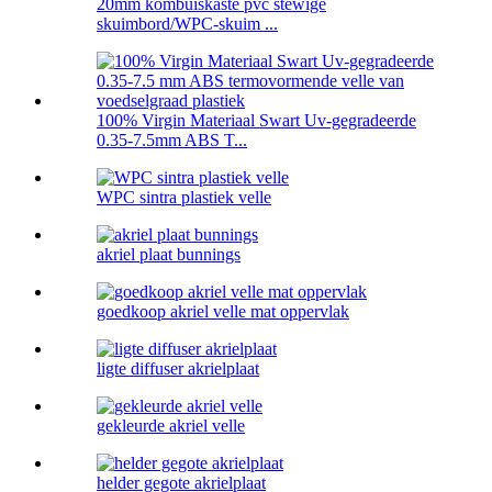
20mm kombuiskaste pvc stewige
skuimbord/WPC-skuim ...
100% Virgin Materiaal Swart Uv-gegradeerde
0.35-7.5mm ABS T...
WPC sintra plastiek velle
akriel plaat bunnings
goedkoop akriel velle mat oppervlak
ligte diffuser akrielplaat
gekleurde akriel velle
helder gegote akrielplaat