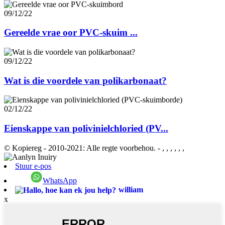
09/12/22
Gereelde vrae oor PVC-skuim ...
09/12/22
Wat is die voordele van polikarbonaat?
02/12/22
Eienskappe van polivinielchloried (PV...
© Kopiereg - 2010-2021: Alle regte voorbehou.
- , , , , , ,
Stuur e-pos
WhatsApp
william
x