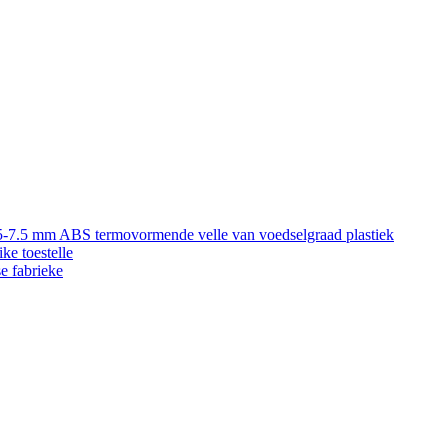
5-7.5 mm ABS termovormende velle van voedselgraad plastiek
ke toestelle
e fabrieke