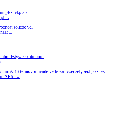
l ...
aat ...
...
mm ABS T...