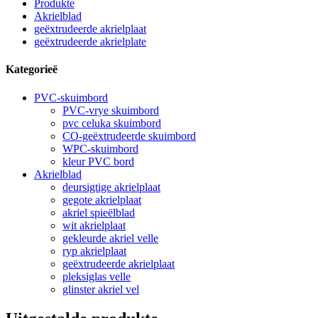
Produkte
Akrielblad
geëxtrudeerde akrielplaat
geëxtrudeerde akrielplate
Kategorieë
PVC-skuimbord
PVC-vrye skuimbord
pvc celuka skuimbord
CO-geëxtrudeerde skuimbord
WPC-skuimbord
kleur PVC bord
Akrielblad
deursigtige akrielplaat
gegote akrielplaat
akriel spieëlblad
wit akrielplaat
gekleurde akriel velle
ryp akrielplaat
geëxtrudeerde akrielplaat
pleksiglas velle
glinster akriel vel