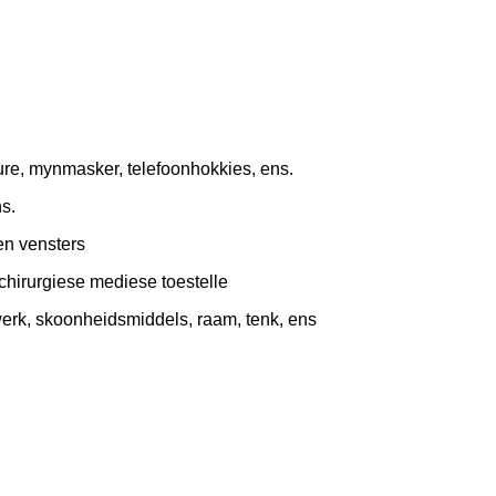
eure, mynmasker, telefoonhokkies, ens.
ns.
 en vensters
chirurgiese mediese toestelle
dwerk, skoonheidsmiddels, raam, tenk, ens