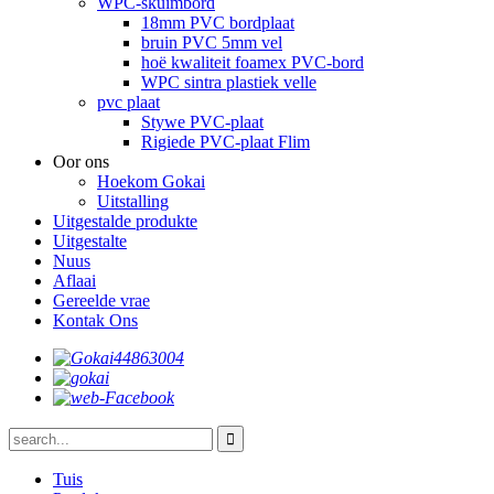
WPC-skuimbord
18mm PVC bordplaat
bruin PVC 5mm vel
hoë kwaliteit foamex PVC-bord
WPC sintra plastiek velle
pvc plaat
Stywe PVC-plaat
Rigiede PVC-plaat Flim
Oor ons
Hoekom Gokai
Uitstalling
Uitgestalde produkte
Uitgestalte
Nuus
Aflaai
Gereelde vrae
Kontak Ons
Tuis