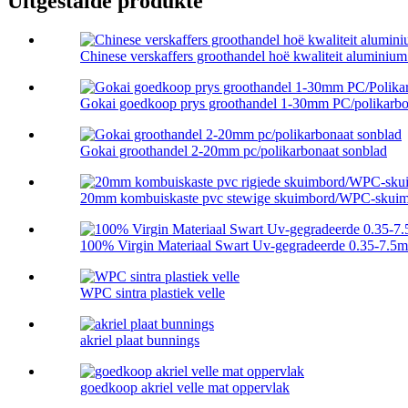
Uitgestalde produkte
Chinese verskaffers groothandel hoë kwaliteit aluminium p
Gokai goedkoop prys groothandel 1-30mm PC/polikarbon
Gokai groothandel 2-20mm pc/polikarbonaat sonblad
20mm kombuiskaste pvc stewige skuimbord/WPC-skuim 
100% Virgin Materiaal Swart Uv-gegradeerde 0.35-7.5
WPC sintra plastiek velle
akriel plaat bunnings
goedkoop akriel velle mat oppervlak