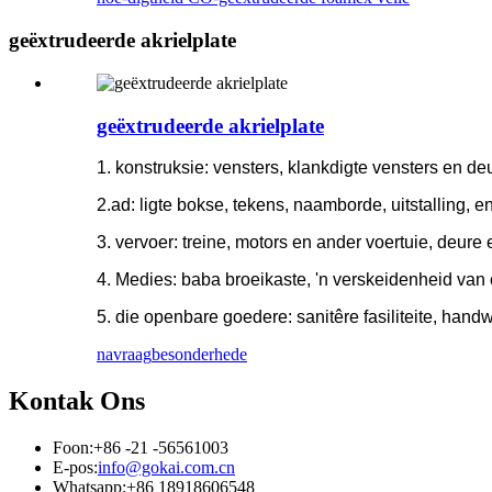
geëxtrudeerde akrielplate
geëxtrudeerde akrielplate
1. konstruksie: vensters, klankdigte vensters en d
2.ad: ligte bokse, tekens, naamborde, uitstalling, e
3. vervoer: treine, motors en ander voertuie, deure
4. Medies: baba broeikaste, 'n verskeidenheid van 
5. die openbare goedere: sanitêre fasiliteite, han
navraag
besonderhede
Kontak Ons
Foon:
+86 -21 -56561003
E-pos:
info@gokai.com.cn
Whatsapp:
+86 18918606548