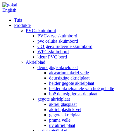
English
Tuis
Produkte
PVC-skuimbord
PVC-vrye skuimbord
pvc celuka skuimbord
CO-geëxtrudeerde skuimbord
WPC-skuimbord
kleur PVC bord
Akrielblad
deursigtige akrielplaat
akwarium akriel velle
deursigtige akrielplaat
helder gegote akrielplaat
helder akrielpanele van hoë gehalte
hoë deursigtige akrielplaat
gegote akrielplaat
akriel glasplaat
akriel plastiek vel
gegote akrielplaat
pmma velle
uv akriel plaat
akriel spieëlblad