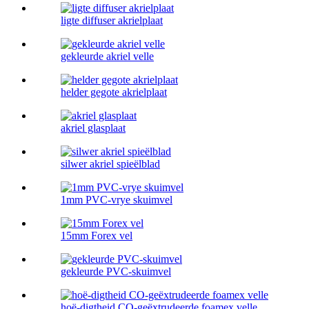
ligte diffuser akrielplaat
gekleurde akriel velle
helder gegote akrielplaat
akriel glasplaat
silwer akriel spieëlblad
1mm PVC-vrye skuimvel
15mm Forex vel
gekleurde PVC-skuimvel
hoë-digtheid CO-geëxtrudeerde foamex velle