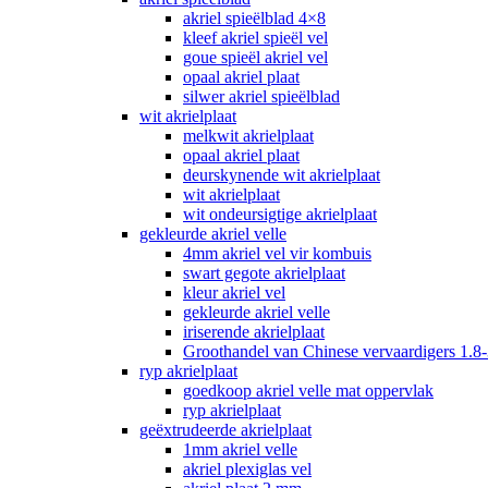
akriel spieëlblad 4×8
kleef akriel spieël vel
goue spieël akriel vel
opaal akriel plaat
silwer akriel spieëlblad
wit akrielplaat
melkwit akrielplaat
opaal akriel plaat
deurskynende wit akrielplaat
wit akrielplaat
wit ondeursigtige akrielplaat
gekleurde akriel velle
4mm akriel vel vir kombuis
swart gegote akrielplaat
kleur akriel vel
gekleurde akriel velle
iriserende akrielplaat
Groothandel van Chinese vervaardigers 1.8-
ryp akrielplaat
goedkoop akriel velle mat oppervlak
ryp akrielplaat
geëxtrudeerde akrielplaat
1mm akriel velle
akriel plexiglas vel