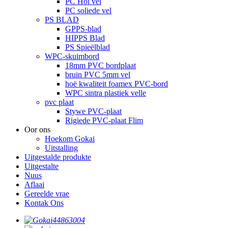
PC Hol vel
PC soliede vel
PS BLAD
GPPS-blad
HIPPS Blad
PS Spieëlblad
WPC-skuimbord
18mm PVC bordplaat
bruin PVC 5mm vel
hoë kwaliteit foamex PVC-bord
WPC sintra plastiek velle
pvc plaat
Stywe PVC-plaat
Rigiede PVC-plaat Flim
Oor ons
Hoekom Gokai
Uitstalling
Uitgestalde produkte
Uitgestalte
Nuus
Aflaai
Gereelde vrae
Kontak Ons