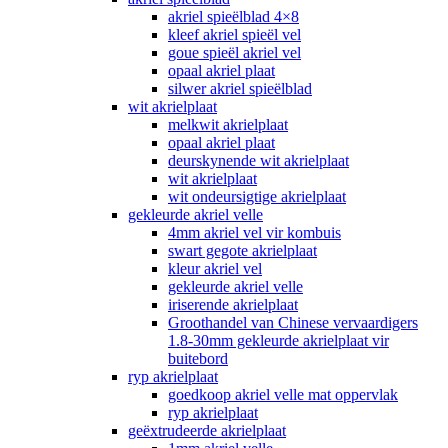
akriel spieëlblad 4×8
kleef akriel spieël vel
goue spieël akriel vel
opaal akriel plaat
silwer akriel spieëlblad
wit akrielplaat
melkwit akrielplaat
opaal akriel plaat
deurskynende wit akrielplaat
wit akrielplaat
wit ondeursigtige akrielplaat
gekleurde akriel velle
4mm akriel vel vir kombuis
swart gegote akrielplaat
kleur akriel vel
gekleurde akriel velle
iriserende akrielplaat
Groothandel van Chinese vervaardigers
1.8-30mm gekleurde akrielplaat vir
buitebord
ryp akrielplaat
goedkoop akriel velle mat oppervlak
ryp akrielplaat
geëxtrudeerde akrielplaat