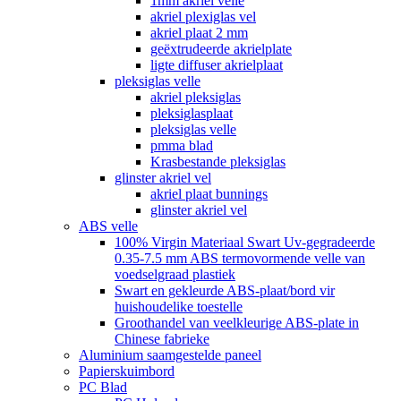
1mm akriel velle
akriel plexiglas vel
akriel plaat 2 mm
geëxtrudeerde akrielplate
ligte diffuser akrielplaat
pleksiglas velle
akriel pleksiglas
pleksiglasplaat
pleksiglas velle
pmma blad
Krasbestande pleksiglas
glinster akriel vel
akriel plaat bunnings
glinster akriel vel
ABS velle
100% Virgin Materiaal Swart Uv-gegradeerde
0.35-7.5 mm ABS termovormende velle van
voedselgraad plastiek
Swart en gekleurde ABS-plaat/bord vir
huishoudelike toestelle
Groothandel van veelkleurige ABS-plate in
Chinese fabrieke
Aluminium saamgestelde paneel
Papierskuimbord
PC Blad