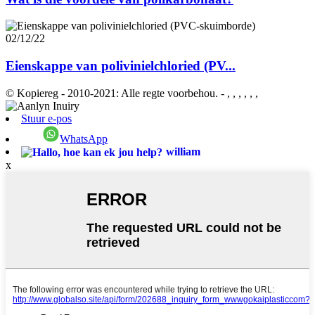
02/12/22
Eienskappe van polivinielchloried (PV...
© Kopiereg - 2010-2021: Alle regte voorbehou.
- , , , , , ,
Stuur e-pos
WhatsApp
william
x