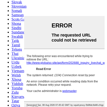
Slovak
Slovenian
Somali
Samoan
Scots Gaelic
Shona
Sindhi
Sundanese
Swahili
Tajik
Tamil
Telugu
Thai
Ukrainian
Urdu
Uzbek
Vietnamese
Welsh
Xhosa
Yiddish
Yoruba
Zulu
Kinyarwanda
Tatar
Oriya