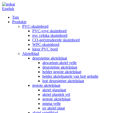
English
Tuis
Produkte
PVC-skuimbord
PVC-vrye skuimbord
pvc celuka skuimbord
CO-geëxtrudeerde skuimbord
WPC-skuimbord
kleur PVC bord
Akrielblad
deursigtige akrielplaat
akwarium akriel velle
deursigtige akrielplaat
helder gegote akrielplaat
helder akrielpanele van hoë gehalte
hoë deursigtige akrielplaat
gegote akrielplaat
akriel glasplaat
akriel plastiek vel
gegote akrielplaat
pmma velle
uv akriel plaat
akriel spieëlblad