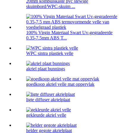
20mm kombuiskaste pvc stewige
skuimbord/WPC-skuim ...
100% Virgin Materiaal Swart Uv-gegradeerde
0.35-7.5mm ABS T...
WPC sintra plastiek velle
akriel plaat bunnings
goedkoop akriel velle mat oppervlak
ligte diffuser akrielplaat
gekleurde akriel velle
helder gegote akrielplaat