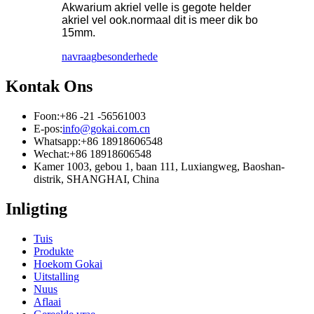
Akwarium akriel velle is gegote helder
akriel vel ook.normaal dit is meer dik bo
15mm.
navraag
besonderhede
Kontak Ons
Foon:
+86 -21 -56561003
E-pos:
info@gokai.com.cn
Whatsapp:
+86 18918606548
Wechat:
+86 18918606548
Kamer 1003, gebou 1, baan 111, Luxiangweg, Baoshan-
distrik, SHANGHAI, China
Inligting
Tuis
Produkte
Hoekom Gokai
Uitstalling
Nuus
Aflaai