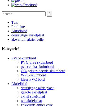
Tuis
Produkte
Akrielblad
deursigtige akrielplaat
akwarium akriel velle
Kategorieë
PVC-skuimbord
PVC-vrye skuimbord
pvc celuka skuimbord
CO-geëxtrudeerde skuimbord
WPC-skuimbord
kleur PVC bord
Akrielblad
deursigtige akrielplaat
gegote akrielplaat
akriel spieëlblad
wit akrielplaat
gekleurde akriel velle