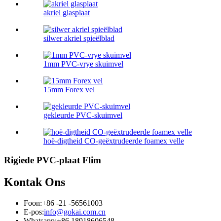
akriel glasplaat
silwer akriel spieëlblad
1mm PVC-vrye skuimvel
15mm Forex vel
gekleurde PVC-skuimvel
hoë-digtheid CO-geëxtrudeerde foamex velle
Rigiede PVC-plaat Flim
Kontak Ons
Foon:
+86 -21 -56561003
E-pos:
info@gokai.com.cn
Whatsapp:
+86 18918606548