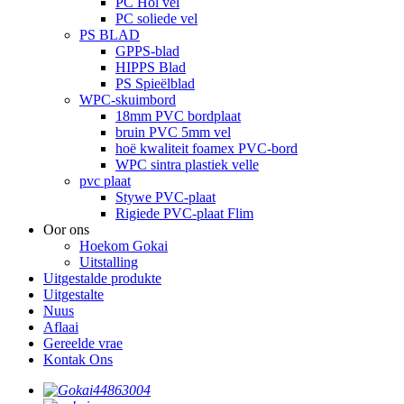
PC Hol vel
PC soliede vel
PS BLAD
GPPS-blad
HIPPS Blad
PS Spieëlblad
WPC-skuimbord
18mm PVC bordplaat
bruin PVC 5mm vel
hoë kwaliteit foamex PVC-bord
WPC sintra plastiek velle
pvc plaat
Stywe PVC-plaat
Rigiede PVC-plaat Flim
Oor ons
Hoekom Gokai
Uitstalling
Uitgestalde produkte
Uitgestalte
Nuus
Aflaai
Gereelde vrae
Kontak Ons