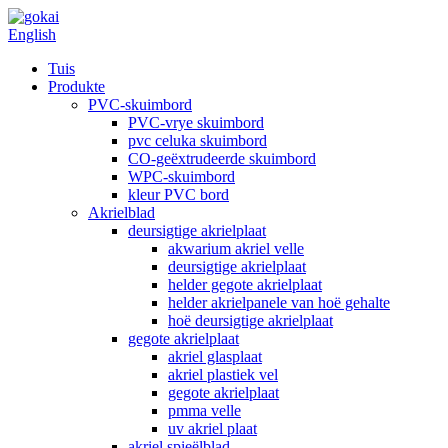
English
Tuis
Produkte
PVC-skuimbord
PVC-vrye skuimbord
pvc celuka skuimbord
CO-geëxtrudeerde skuimbord
WPC-skuimbord
kleur PVC bord
Akrielblad
deursigtige akrielplaat
akwarium akriel velle
deursigtige akrielplaat
helder gegote akrielplaat
helder akrielpanele van hoë gehalte
hoë deursigtige akrielplaat
gegote akrielplaat
akriel glasplaat
akriel plastiek vel
gegote akrielplaat
pmma velle
uv akriel plaat
akriel spieëlblad