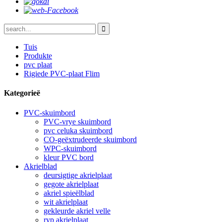
Tuis
Produkte
pvc plaat
Rigiede PVC-plaat Flim
Kategorieë
PVC-skuimbord
PVC-vrye skuimbord
pvc celuka skuimbord
CO-geëxtrudeerde skuimbord
WPC-skuimbord
kleur PVC bord
Akrielblad
deursigtige akrielplaat
gegote akrielplaat
akriel spieëlblad
wit akrielplaat
gekleurde akriel velle
ryp akrielplaat