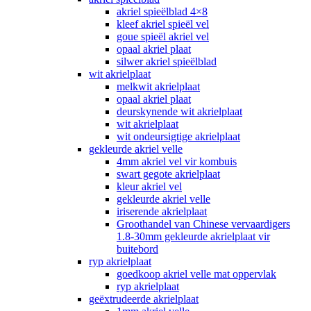
akriel spieëlblad 4×8
kleef akriel spieël vel
goue spieël akriel vel
opaal akriel plaat
silwer akriel spieëlblad
wit akrielplaat
melkwit akrielplaat
opaal akriel plaat
deurskynende wit akrielplaat
wit akrielplaat
wit ondeursigtige akrielplaat
gekleurde akriel velle
4mm akriel vel vir kombuis
swart gegote akrielplaat
kleur akriel vel
gekleurde akriel velle
iriserende akrielplaat
Groothandel van Chinese vervaardigers
1.8-30mm gekleurde akrielplaat vir
buitebord
ryp akrielplaat
goedkoop akriel velle mat oppervlak
ryp akrielplaat
geëxtrudeerde akrielplaat