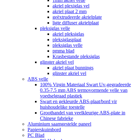
1mm akriel velle
akriel plexiglas vel
akriel plaat 2 mm
geëxtrudeerde akrielplate
ligte diffuser akrielplaat
pleksiglas velle
akriel pleksiglas
pleksiglasplaat
pleksiglas velle
pmma blad
Krasbestande pleksiglas
glinster akriel vel
akriel plaat bunnings
glinster akriel vel
ABS velle
100% Virgin Materiaal Swart Uv-gegradeerde
0.35-7.5 mm ABS termovormende velle van
voedselgraad plastiek
Swart en gekleurde ABS-plaat/bord vir
huishoudelike toestelle
Groothandel van veelkleurige ABS-plate in
Chinese fabrieke
Aluminium saamgestelde paneel
Papierskuimbord
PC Blad