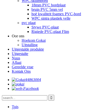
WPC-skuimbord
18mm PVC bordplaat
bruin PVC 5mm vel
hoë kwaliteit foamex PVC-bord
WPC sintra plastiek velle
pvc plaat
Stywe PVC-plaat
Rigiede PVC-plaat Flim
Oor ons
Hoekom Gokai
Uitstalling
Uitgestalde produkte
Uitgestalte
Nuus
Aflaai
Gereelde vrae
Kontak Ons
Tuis