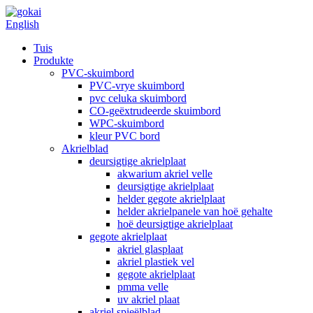
English
Tuis
Produkte
PVC-skuimbord
PVC-vrye skuimbord
pvc celuka skuimbord
CO-geëxtrudeerde skuimbord
WPC-skuimbord
kleur PVC bord
Akrielblad
deursigtige akrielplaat
akwarium akriel velle
deursigtige akrielplaat
helder gegote akrielplaat
helder akrielpanele van hoë gehalte
hoë deursigtige akrielplaat
gegote akrielplaat
akriel glasplaat
akriel plastiek vel
gegote akrielplaat
pmma velle
uv akriel plaat
akriel spieëlblad