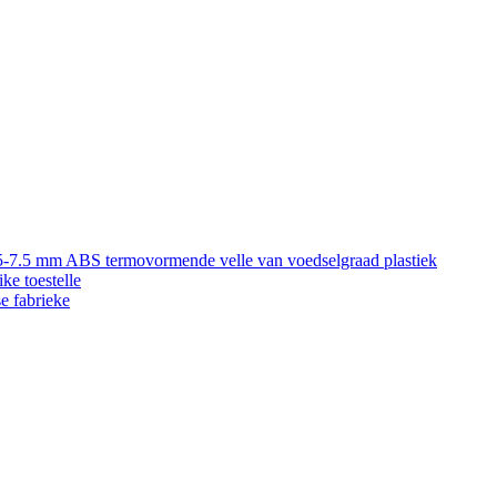
5-7.5 mm ABS termovormende velle van voedselgraad plastiek
ke toestelle
e fabrieke