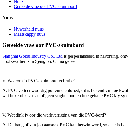
Nuus
Gereelde vrae oor PVC-skuimbord
Nuus
Nywerheid nuus
Maatskappy nuus
Gereelde vrae oor PVC-skuimbord
Sjanghai Gokai Industry Co., Ltd.
is gespesialiseerd in navorsing, on
hoofkwartier is in Sjanghai, China geleë.
V. Waarom 'n PVC-skuimbord gebruik?
A. PVC verteenwoordig polivinielchloried, dit is bekend vir hoë kwal
wat bekend is vir lae of geen vogbehoud en hoë gehalte.PVC kry sy d
V. Wat dink jy oor die werkverrigting van die PVC-bord?
A. Dit hang af van jou aansoek.PVC kan herwin word, so daar is bai