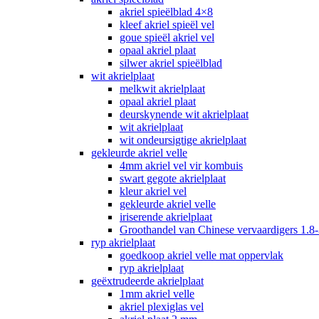
akriel spieëlblad 4×8
kleef akriel spieël vel
goue spieël akriel vel
opaal akriel plaat
silwer akriel spieëlblad
wit akrielplaat
melkwit akrielplaat
opaal akriel plaat
deurskynende wit akrielplaat
wit akrielplaat
wit ondeursigtige akrielplaat
gekleurde akriel velle
4mm akriel vel vir kombuis
swart gegote akrielplaat
kleur akriel vel
gekleurde akriel velle
iriserende akrielplaat
Groothandel van Chinese vervaardigers 1.8-
ryp akrielplaat
goedkoop akriel velle mat oppervlak
ryp akrielplaat
geëxtrudeerde akrielplaat
1mm akriel velle
akriel plexiglas vel