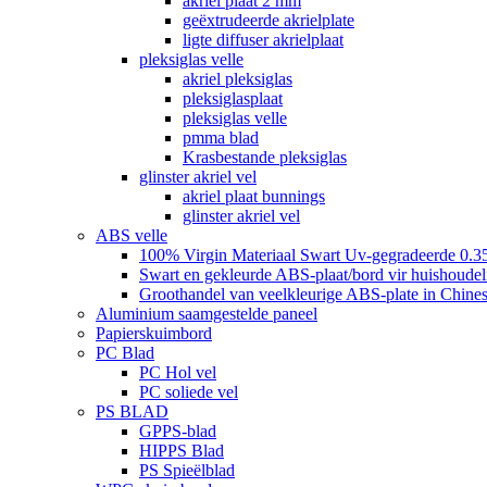
akriel plaat 2 mm
geëxtrudeerde akrielplate
ligte diffuser akrielplaat
pleksiglas velle
akriel pleksiglas
pleksiglasplaat
pleksiglas velle
pmma blad
Krasbestande pleksiglas
glinster akriel vel
akriel plaat bunnings
glinster akriel vel
ABS velle
100% Virgin Materiaal Swart Uv-gegradeerde 0.3
Swart en gekleurde ABS-plaat/bord vir huishoudeli
Groothandel van veelkleurige ABS-plate in Chines
Aluminium saamgestelde paneel
Papierskuimbord
PC Blad
PC Hol vel
PC soliede vel
PS BLAD
GPPS-blad
HIPPS Blad
PS Spieëlblad