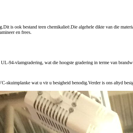
.Dit is ook bestand teen chemikalieë.Die algehele dikte van die materi
lamineer en frees.
 UL-94-vlamgradering, wat die hoogste gradering in terme van brandwe
PVC-skuimplanke wat u vir u besigheid benodig.Verder is ons altyd besig