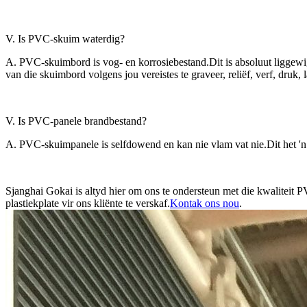
V. Is PVC-skuim waterdig?
A. PVC-skuimbord is vog- en korrosiebestand.Dit is absoluut liggewig
van die skuimbord volgens jou vereistes te graveer, reliëf, verf, druk, 
V. Is PVC-panele brandbestand?
A. PVC-skuimpanele is selfdowend en kan nie vlam vat nie.Dit het 'n
Sjanghai Gokai is altyd hier om ons te ondersteun met die kwaliteit 
plastiekplate vir ons kliënte te verskaf.
Kontak ons ​​nou
.