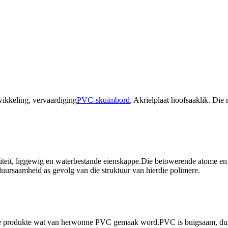
twikkeling, vervaardiging
PVC-skuimbord
, Akrielplaat hoofsaaklik. Die
iteit, liggewig en waterbestande eienskappe.Die betowerende atome en d
uursaamheid as gevolg van die struktuur van hierdie polimere.
e produkte wat van herwonne PVC gemaak word.PVC is buigsaam, dus is