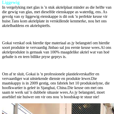
Liggewig
In vergelyking met glas is 'n stuk akrielplaat minder as die helfte van
die gewig van glas, met dieselfde eienskappe as waterdig, ens. As
gevolg van sy liggewig eienskappe is dit ook 'n perfekte keuse vir
huise.Tans kom akrielplate in verskillende kenmerke, nou het ons
akrielbaddens en akrielspieëls.
Gokai verskaf ook hierdie tipe materiaal as jy belangstel om hierdie
soort produkte te vervaardig Jinbao sal jou eerste keuse wees.Al ons
akrielprodukte is gemaak van 100% maagdelike akriel wat van hoë
gehalte is en teen billike pryse geprys is.
Om af te sluit, Gokai is 'n professionele plastiekverskaffer en
vervaardiger wat uitstekende dienste en produkte lewer.Die
maatskappy is in 2009 gestig, ons fabriek het 10 produksielyne, die
hoofkwartier is geleë in Sjanghai, China.Die keuse om met ons
saam te werk sal 'n dubbele situasie wees.As jy belangstel, moet
asseblief nie huiwer om vir ons nou 'n boodskap te stuur nie!