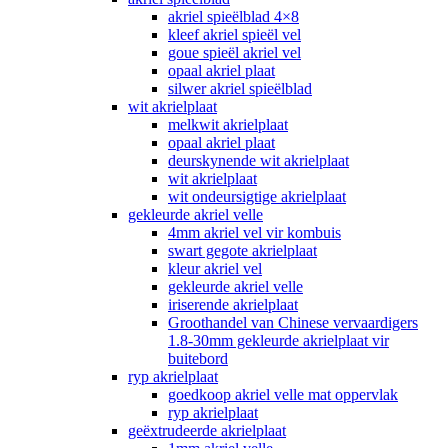
akriel spieëlblad 4×8
kleef akriel spieël vel
goue spieël akriel vel
opaal akriel plaat
silwer akriel spieëlblad
wit akrielplaat
melkwit akrielplaat
opaal akriel plaat
deurskynende wit akrielplaat
wit akrielplaat
wit ondeursigtige akrielplaat
gekleurde akriel velle
4mm akriel vel vir kombuis
swart gegote akrielplaat
kleur akriel vel
gekleurde akriel velle
iriserende akrielplaat
Groothandel van Chinese vervaardigers
1.8-30mm gekleurde akrielplaat vir
buitebord
ryp akrielplaat
goedkoop akriel velle mat oppervlak
ryp akrielplaat
geëxtrudeerde akrielplaat