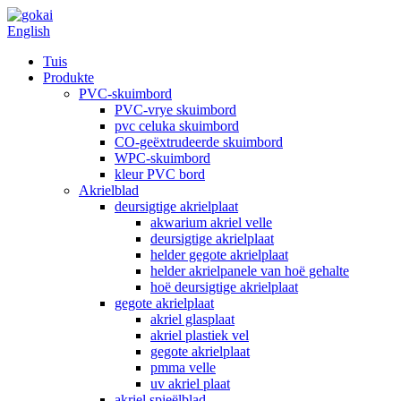
English
Tuis
Produkte
PVC-skuimbord
PVC-vrye skuimbord
pvc celuka skuimbord
CO-geëxtrudeerde skuimbord
WPC-skuimbord
kleur PVC bord
Akrielblad
deursigtige akrielplaat
akwarium akriel velle
deursigtige akrielplaat
helder gegote akrielplaat
helder akrielpanele van hoë gehalte
hoë deursigtige akrielplaat
gegote akrielplaat
akriel glasplaat
akriel plastiek vel
gegote akrielplaat
pmma velle
uv akriel plaat
akriel spieëlblad