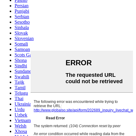
Pashto
Persian
Punjabi
Serbian
Sesotho
Sinhala
Slovak
Slovenian
Somali
Samoan
Scots Gaelic
Shona
Sindhi
Sundanese
Swahili
Tajik
Tamil
Telugu
Thai
Ukrainian
Urdu
Uzbek
Vietnamese
Welsh
Xhosa