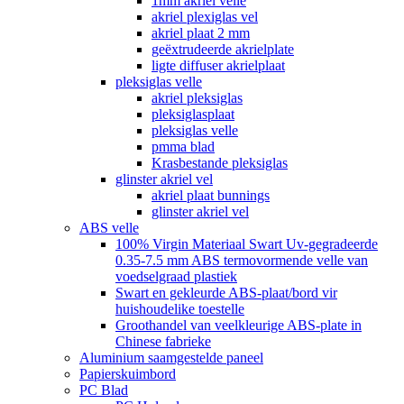
1mm akriel velle
akriel plexiglas vel
akriel plaat 2 mm
geëxtrudeerde akrielplate
ligte diffuser akrielplaat
pleksiglas velle
akriel pleksiglas
pleksiglasplaat
pleksiglas velle
pmma blad
Krasbestande pleksiglas
glinster akriel vel
akriel plaat bunnings
glinster akriel vel
ABS velle
100% Virgin Materiaal Swart Uv-gegradeerde
0.35-7.5 mm ABS termovormende velle van
voedselgraad plastiek
Swart en gekleurde ABS-plaat/bord vir
huishoudelike toestelle
Groothandel van veelkleurige ABS-plate in
Chinese fabrieke
Aluminium saamgestelde paneel
Papierskuimbord
PC Blad