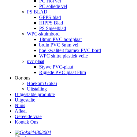
PC Hol vel
PC soliede vel
PS BLAD
GPPS-blad
HIPPS Blad
PS Spieëlblad
WPC-skuimbord
18mm PVC bordplaat
bruin PVC 5mm vel
hoë kwaliteit foamex PVC-bord
WPC sintra plastiek velle
pvc plaat
Stywe PVC-plaat
Rigiede PVC-plaat Flim
Oor ons
Hoekom Gokai
Uitstalling
Uitgestalde produkte
Uitgestalte
Nuus
Aflaai
Gereelde vrae
Kontak Ons