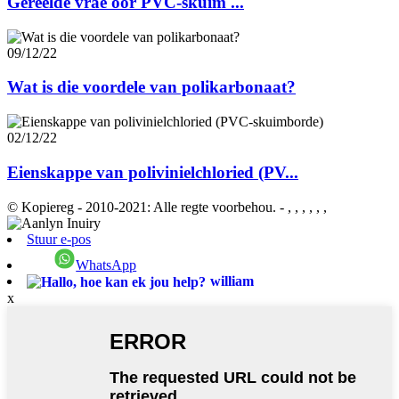
Gereelde vrae oor PVC-skuim ...
09/12/22
Wat is die voordele van polikarbonaat?
02/12/22
Eienskappe van polivinielchloried (PV...
© Kopiereg - 2010-2021: Alle regte voorbehou.
- , , , , , ,
Stuur e-pos
WhatsApp
william
x