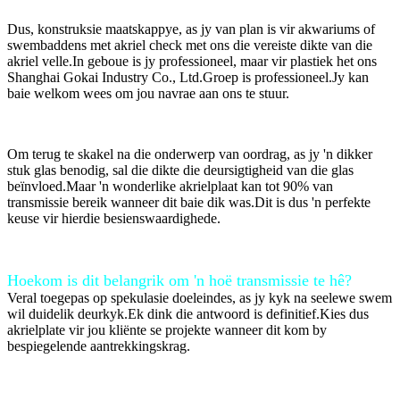
Dus, konstruksie maatskappye, as jy van plan is vir akwariums of
swembaddens met akriel check met ons die vereiste dikte van die
akriel velle.In geboue is jy professioneel, maar vir plastiek het ons
Shanghai Gokai Industry Co., Ltd.Groep is professioneel.Jy kan
baie welkom wees om jou navrae aan ons te stuur.
Om terug te skakel na die onderwerp van oordrag, as jy 'n dikker
stuk glas benodig, sal die dikte die deursigtigheid van die glas
beïnvloed.Maar 'n wonderlike akrielplaat kan tot 90% van
transmissie bereik wanneer dit baie dik was.Dit is dus 'n perfekte
keuse vir hierdie besienswaardighede.
Hoekom is dit belangrik om 'n hoë transmissie te hê?
Veral toegepas op spekulasie doeleindes, as jy kyk na seelewe swem
wil duidelik deurkyk.Ek dink die antwoord is definitief.Kies dus
akrielplate vir jou kliënte se projekte wanneer dit kom by
bespiegelende aantrekkingskrag.