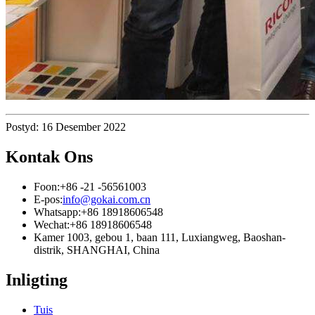
Postyd: 16 Desember 2022
Kontak Ons
Foon:
+86 -21 -56561003
E-pos:
info@gokai.com.cn
Whatsapp:
+86 18918606548
Wechat:
+86 18918606548
Kamer 1003, gebou 1, baan 111, Luxiangweg, Baoshan-
distrik, SHANGHAI, China
Inligting
Tuis