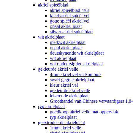
akriel spieëlblad
akriel spieëlblad 4×8
kleef akriel spieël vel
goue spieël akriel vel
opaal akriel plaat
silwer akriel spieëlblad
wit akrielplaat
melkwit akrielplaat
opaal akriel plaat
deurskynende wit akrielplaat
wit akrielplaat
wit ondeursigtige akrielplaat
gekleurde akriel velle
4mm akriel vel vir kombuis
swart gegote akrielplaat
kleur akriel vel
gekleurde akriel velle
iriserende akrielplaat
Groothandel van Chinese vervaardigers 1.8-
ryp akrielplaat
goedkoop akriel velle mat oppervlak
ryp akrielplaat
geëxtrudeerde akrielplaat
1mm akriel velle