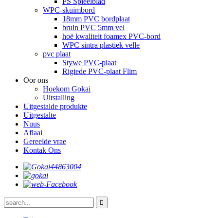
PS Spieëlblad
WPC-skuimbord
18mm PVC bordplaat
bruin PVC 5mm vel
hoë kwaliteit foamex PVC-bord
WPC sintra plastiek velle
pvc plaat
Stywe PVC-plaat
Rigiede PVC-plaat Flim
Oor ons
Hoekom Gokai
Uitstalling
Uitgestalde produkte
Uitgestalte
Nuus
Aflaai
Gereelde vrae
Kontak Ons