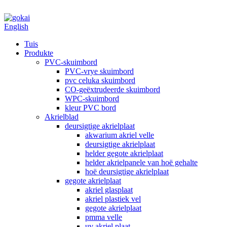
English
Tuis
Produkte
PVC-skuimbord
PVC-vrye skuimbord
pvc celuka skuimbord
CO-geëxtrudeerde skuimbord
WPC-skuimbord
kleur PVC bord
Akrielblad
deursigtige akrielplaat
akwarium akriel velle
deursigtige akrielplaat
helder gegote akrielplaat
helder akrielpanele van hoë gehalte
hoë deursigtige akrielplaat
gegote akrielplaat
akriel glasplaat
akriel plastiek vel
gegote akrielplaat
pmma velle
uv akriel plaat