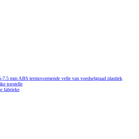
5-7.5 mm ABS termovormende velle van voedselgraad plastiek
ke toestelle
e fabrieke