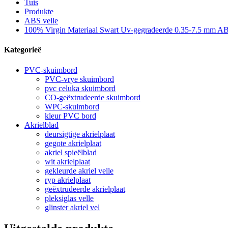
Tuis
Produkte
ABS velle
100% Virgin Materiaal Swart Uv-gegradeerde 0.35-7.5 mm ABS
Kategorieë
PVC-skuimbord
PVC-vrye skuimbord
pvc celuka skuimbord
CO-geëxtrudeerde skuimbord
WPC-skuimbord
kleur PVC bord
Akrielblad
deursigtige akrielplaat
gegote akrielplaat
akriel spieëlblad
wit akrielplaat
gekleurde akriel velle
ryp akrielplaat
geëxtrudeerde akrielplaat
pleksiglas velle
glinster akriel vel