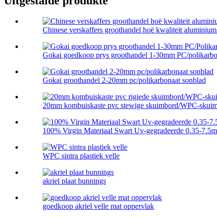
Uitgestalde produkte
Chinese verskaffers groothandel hoë kwaliteit aluminium p
Gokai goedkoop prys groothandel 1-30mm PC/polikarbon
Gokai groothandel 2-20mm pc/polikarbonaat sonblad
20mm kombuiskaste pvc stewige skuimbord/WPC-skuim 
100% Virgin Materiaal Swart Uv-gegradeerde 0.35-7.5
WPC sintra plastiek velle
akriel plaat bunnings
goedkoop akriel velle mat oppervlak