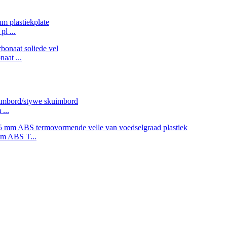
l ...
aat ...
...
mm ABS T...