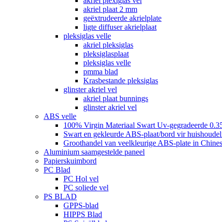
akriel plexiglas vel
akriel plaat 2 mm
geëxtrudeerde akrielplate
ligte diffuser akrielplaat
pleksiglas velle
akriel pleksiglas
pleksiglasplaat
pleksiglas velle
pmma blad
Krasbestande pleksiglas
glinster akriel vel
akriel plaat bunnings
glinster akriel vel
ABS velle
100% Virgin Materiaal Swart Uv-gegradeerde 0.3
Swart en gekleurde ABS-plaat/bord vir huishoudeli
Groothandel van veelkleurige ABS-plate in Chines
Aluminium saamgestelde paneel
Papierskuimbord
PC Blad
PC Hol vel
PC soliede vel
PS BLAD
GPPS-blad
HIPPS Blad