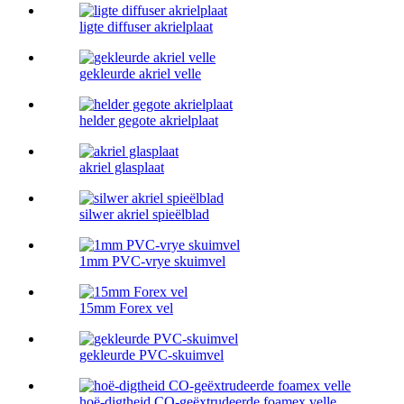
ligte diffuser akrielplaat
gekleurde akriel velle
helder gegote akrielplaat
akriel glasplaat
silwer akriel spieëlblad
1mm PVC-vrye skuimvel
15mm Forex vel
gekleurde PVC-skuimvel
hoë-digtheid CO-geëxtrudeerde foamex velle