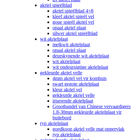
akriel spieëlblad
akriel spieëlblad 4×8
kleef akriel spieël vel
goue spieël akriel vel
opaal akriel plaat
silwer akriel spieëlblad
wit akrielplaat
melkwit akrielplaat
opaal akriel plaat
deurskynende wit akrielplaat
wit akrielplaat
wit ondeursigtige akrielplaat
gekleurde akriel velle
4mm akriel vel vir kombuis
swart gegote akrielplaat
kleur akriel vel
gekleurde akriel velle
iriserende akrielplaat
Groothandel van Chinese vervaardigers
1.8-30mm gekleurde akrielplaat vir
buitebord
ryp akrielplaat
goedkoop akriel velle mat oppervlak
ryp akrielplaat