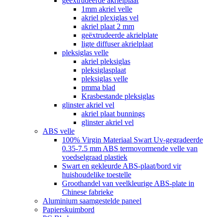
geëxtrudeerde akrielplaat
1mm akriel velle
akriel plexiglas vel
akriel plaat 2 mm
geëxtrudeerde akrielplate
ligte diffuser akrielplaat
pleksiglas velle
akriel pleksiglas
pleksiglasplaat
pleksiglas velle
pmma blad
Krasbestande pleksiglas
glinster akriel vel
akriel plaat bunnings
glinster akriel vel
ABS velle
100% Virgin Materiaal Swart Uv-gegradeerde
0.35-7.5 mm ABS termovormende velle van
voedselgraad plastiek
Swart en gekleurde ABS-plaat/bord vir
huishoudelike toestelle
Groothandel van veelkleurige ABS-plate in
Chinese fabrieke
Aluminium saamgestelde paneel
Papierskuimbord