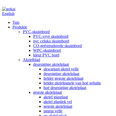
English
Tuis
Produkte
PVC-skuimbord
PVC-vrye skuimbord
pvc celuka skuimbord
CO-geëxtrudeerde skuimbord
WPC-skuimbord
kleur PVC bord
Akrielblad
deursigtige akrielplaat
akwarium akriel velle
deursigtige akrielplaat
helder gegote akrielplaat
helder akrielpanele van hoë gehalte
hoë deursigtige akrielplaat
gegote akrielplaat
akriel glasplaat
akriel plastiek vel
gegote akrielplaat
pmma velle
uv akriel plaat