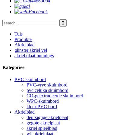
Tuis
Produkte
Akrielblad
glinster akriel vel
akriel plaat bunnings
Kategorieë
PVC-skuimbord
PVC-vrye skuimbord
pvc celuka skuimbord
CO-geëxtrudeerde skuimbord
WPC-skuimbord
kleur PVC bord
Akrielblad
deursigtige akrielplaat
gegote akrielplaat
akriel spieëlblad
wit akrielplaat