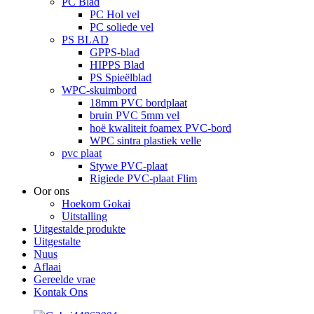
PC Blad
PC Hol vel
PC soliede vel
PS BLAD
GPPS-blad
HIPPS Blad
PS Spieëlblad
WPC-skuimbord
18mm PVC bordplaat
bruin PVC 5mm vel
hoë kwaliteit foamex PVC-bord
WPC sintra plastiek velle
pvc plaat
Stywe PVC-plaat
Rigiede PVC-plaat Flim
Oor ons
Hoekom Gokai
Uitstalling
Uitgestalde produkte
Uitgestalte
Nuus
Aflaai
Gereelde vrae
Kontak Ons